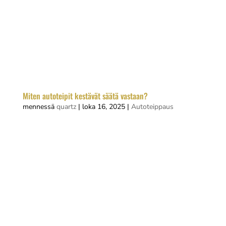
huolellista valmistelua ja oikeaa tekniikkaa. PPF-
kalvo eli maalipinnansuojakalvo tarjoaa tehokkaan
suojan pintoja vahingoittavilta tekijöiltä.
Onnistunut asennus alkaa pinnan kunnollisesta
puhdistuksesta, oikeiden työkalujen...
Miten autoteipit kestävät säätä vastaan?
mennessä
quartz
|
loka 16, 2025
|
Autoteippaus
Autoteippien säänkestävyys riippuu materiaalin
laadusta, asennustekniikasta ja ylläpidosta.
Laadukkaat vinyylimateriaalit kestävät
auringonvaloa, sadetta ja lämpötilan vaihteluita
useita vuosia, kun ne asennetaan oikein.
Säänkestävyys tarkoittaa teippien kykyä...