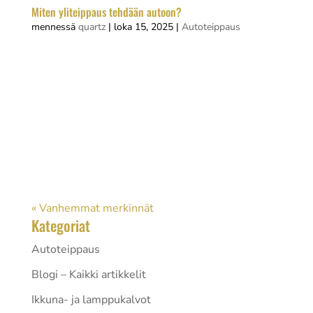
Miten yliteippaus tehdään autoon?
mennessä
quartz
|
loka 15, 2025
|
Autoteippaus
Auton yliteippaus tarkoittaa ajoneuvon pintojen
peittämistä vinyyliteipillä ulkonäön
muuttamiseksi tai suojaamiseksi. Yliteippaus on
kustannustehokas tapa muokata auton väriä,
lisätä mainoksia tai suojata alkuperäistä maalia.
Prosessi vaatii oikeita materiaaleja,...
« Vanhemmat merkinnät
Kategoriat
Autoteippaus
Blogi – Kaikki artikkelit
Ikkuna- ja lamppukalvot