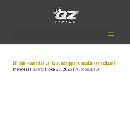
Milloin kannattaa valita autoteippaus maalauksen sijaan?
mennessä
quartz
|
loka 23, 2025
|
Autoteippaus
Autoteippaus on nopea ja kustannustehokas tapa
muuttaa ajoneuvon ulkonäköä ilman pysyvää
maalipinnan muutosta. Se sopii tilanteisiin, joissa
haluat väliaikaisen muutoksen, suojata
alkuperäistä maalia tai toteuttaa luovia designeja.
Teippaus kannattaa valita...