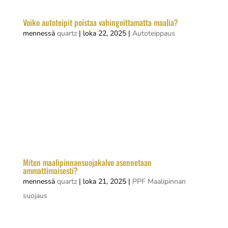
Voiko autoteipit poistaa vahingoittamatta maalia?
mennessä
quartz
|
loka 22, 2025
|
Autoteippaus
Kyllä, autoteipit voi useimmiten poistaa
vahingoittamatta auton maalia, kun käytetään
oikeaa tekniikkaa ja työkaluja. Onnistuminen
riippuu teipin laadusta, asennusiästä ja
poistomenetelmästä. Laadukkaat yliteippaus-
materiaalit on suunniteltu poistettaviksi ilman...
Miten maalipinnansuojakalvo asennetaan
ammattimaisesti?
mennessä
quartz
|
loka 21, 2025
|
PPF Maalipinnan
suojaus
Maalipinnansuojakalvon asentaminen vaatii