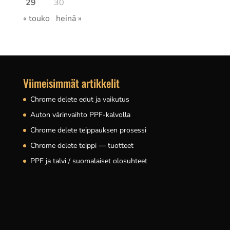
29
30
« touko
heinä »
Viimeisimmät artikkelit
Chrome delete edut ja vaikutus
Auton värinvaihto PPF-kalvolla
Chrome delete teippauksen prosessi
Chrome delete teippi — tuotteet
PPF ja talvi / suomalaiset olosuhteet