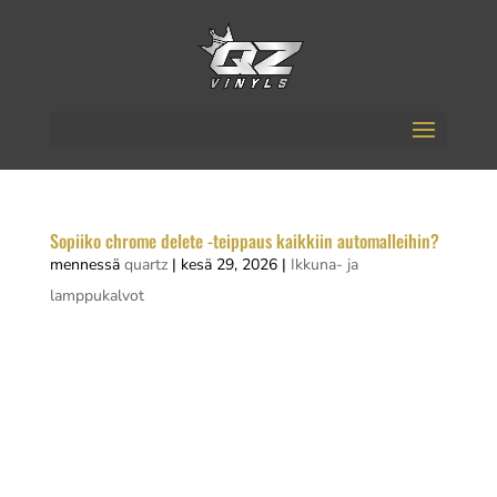
Sopiiko chrome delete -teippaus kaikkiin automalleihin?
mennessä
quartz
|
kesä 29, 2026
|
Ikkuna- ja
lamppukalvot
Chrome delete -teippaus sopii käytännössä
kaikkiin automalleihin. Teippi kiinnitetään auton
olemassa oleviin kromiosiin, eikä toimenpide
vaadi mitään pysyviä muutoksia ajoneuvon
rakenteisiin. Ratkaiseva tekijä ei siis ole automalli