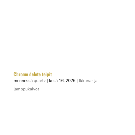
Chrome delete -teippaus on noussut yhdeksi
suosituimmista autoteippauksen trendeistä,
koska se tarjoaa nopean ja edullisen tavan
modernisoida auton ilmettä ilman pysyviä
muutoksia. Menettely sopii käytännössä kaikkiin
autoihin, joissa on kromikoristeluja, ja se on...
Chrome delete teipit
mennessä
quartz
|
kesä 16, 2026
|
Ikkuna- ja
lamppukalvot
Auton kromiosat voivat tehdä ilmeestä
vanhahtavan tai raskaan. Jos haluat modernin,
yhtenäisen ulkonäön ilman pysyviä muutoksia,
chrome delete teipit ovat nopein ja selkein