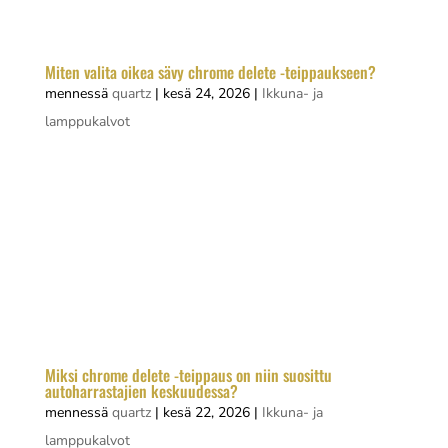
vaan se, millaisia pintamuotoja ja...
Miten valita oikea sävy chrome delete -teippaukseen?
mennessä
quartz
|
kesä 24, 2026
|
Ikkuna- ja
lamppukalvot
Chrome delete -teippaukseen sopiva sävy
valitaan ensisijaisesti auton runkopinnan värin ja
halutun visuaalisen lopputuloksen perusteella.
Yleisin ja toimivin valinta on mattamusta tai
kiiltomusta, mutta satiini, harmaa ja muut
neutraalit sävyt sopivat erinomaisesti...
Miksi chrome delete -teippaus on niin suosittu
autoharrastajien keskuudessa?
mennessä
quartz
|
kesä 22, 2026
|
Ikkuna- ja
lamppukalvot