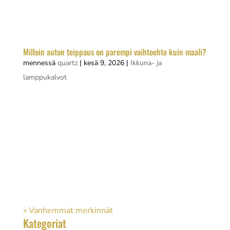
ratkaisu. Projekti ei vaadi maalausta, peltitöitä
eikä suuria investointeja. Oikea...
Milloin auton teippaus on parempi vaihtoehto kuin maali?
mennessä
quartz
|
kesä 9, 2026
|
Ikkuna- ja
lamppukalvot
Auton teippaus on usein parempi vaihtoehto kuin
maalaus silloin, kun haluat muuttaa ajoneuvon
ulkonäköä väliaikaisesti, suojata alkuperäistä
maalia tai pitää kustannukset kurissa. Laadukas
auton yliteippaus suojaa alkuperäisen pinnan, on
helposti poistettavissa ja...
« Vanhemmat merkinnät
Kategoriat