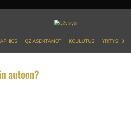
APHICS
QZ ASENTAMOT
KOULUTUS
YRITYS
än autoon?
von pintoja päällystetään vinyyliteipillä ulkonäön muuttamisek
ippaus tehdään kiinnittämällä erikoisvinyyli auton pintaan, mik
.