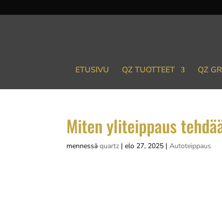
ETUSIVU
QZ TUOTTEET
QZ GR
Miten yliteippaus tehdä
mennessä
quartz
|
elo 27, 2025
|
Autoteippaus
Auton yliteippaus on prosessi, jossa ajoneu
suojaamiseksi tai mainostarkoituksiin. Ylite
mahdollistaa värin vaihtamisen, mainosten..