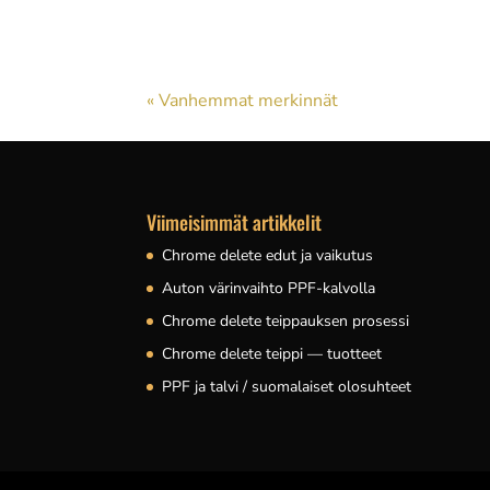
neuvomaan oikeissa valinnoissa. Hyvä kumpp
« Vanhemmat merkinnät
Viimeisimmät artikkelit
Chrome delete edut ja vaikutus
Auton värinvaihto PPF-kalvolla
Chrome delete teippauksen prosessi
Chrome delete teippi — tuotteet
PPF ja talvi / suomalaiset olosuhteet