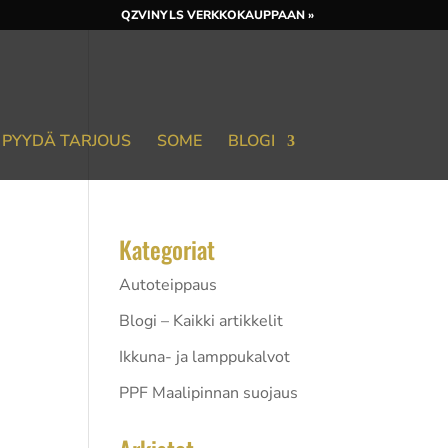
QZVINYLS VERKKOKAUPPAAN »
PYYDÄ TARJOUS
SOME
BLOGI
Kategoriat
Autoteippaus
Blogi – Kaikki artikkelit
si,
Ikkuna- ja lamppukalvot
ä
PPF Maalipinnan suojaus