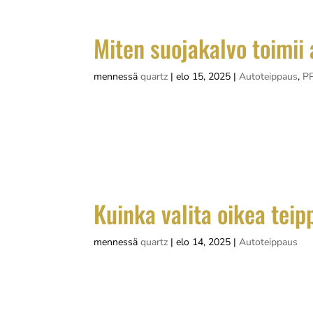
Miten suojakalvo toimii
mennessä
quartz
|
elo 15, 2025
|
Autoteippaus
,
PP
Suojakalvo toimii auton pinnalla muodostama
alkuperäistä maalia erilaisilta vaurioilta. Vi
avulla, joka tarttuu tiiviisti mutta on...
Kuinka valita oikea teip
mennessä
quartz
|
elo 14, 2025
|
Autoteippaus
Oikean teippausyrityksen valinta vaikuttaa 
Ammattitaitoinen teippaamo ymmärtää mater