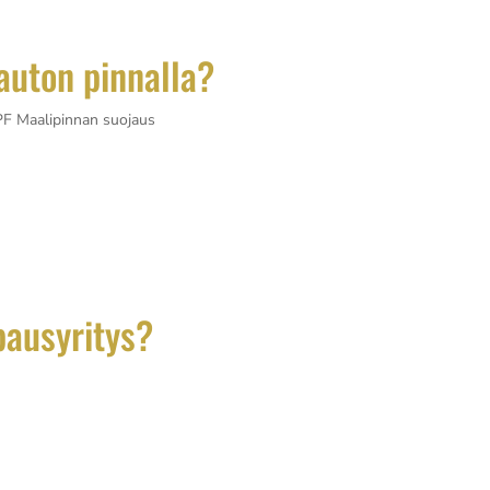
 auton pinnalla?
F Maalipinnan suojaus
lla ohuen, läpinäkyvän tai värillisen kerroksen, joka suojaa
nyyliteippi tai suojakalvo kiinnittyy auton pintaan erityisen liima
pausyritys?
suoraan projektin lopputulokseen ja kestävyyteen.
iaalien ominaisuudet, hallitsee asennustekniikat ja pystyy