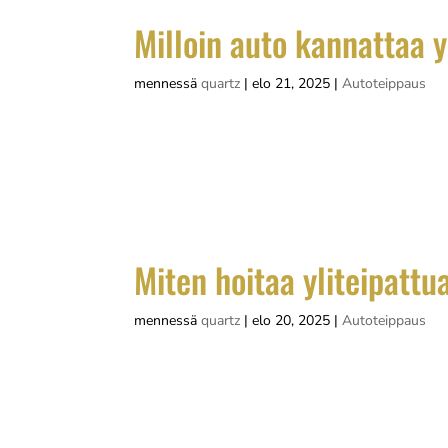
Milloin auto kannattaa y
mennessä
quartz
|
elo 21, 2025
|
Autoteippaus
Auton yliteippaus kannattaa useimmiten sill
ulkonäköä väliaikaisesti tai mainostaa yrit
uudistaa auton ilme ilman pysyviä muutoksia.
Miten hoitaa yliteipattu
mennessä
quartz
|
elo 20, 2025
|
Autoteippaus
Yliteipattua autoa hoidetaan säännöllisellä p
suorittamalla säännöllistä huoltoa. Oikea h
vaihtelevissa sääolosuhteissa. Tärkeintä on.