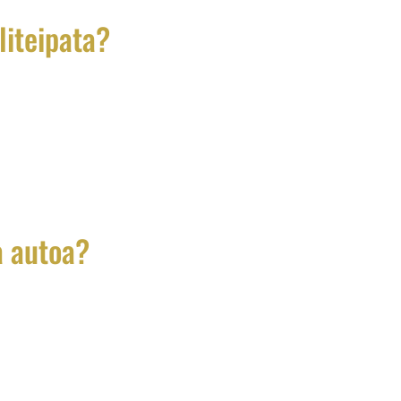
liteipata?
oin, kun haluat suojata alkuperäistä maalia, muuttaa auton
ystäsi tehokkaasti. Yliteippaus tarjoaa kustannustehokkaan tava
 Yritykset...
a autoa?
esulla oikeilla pesuaineilla, välttämällä haitallisia kemikaaleja
oito pidentää vinyyliteippauksen käyttöikää merkittävästi Suo
..