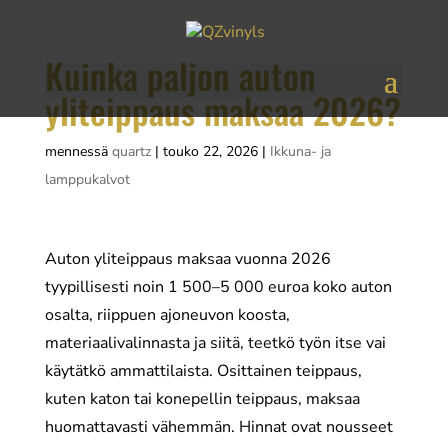
Kuinka paljon auton
yliteippaus maksaa 2026?
mennessä
quartz
|
touko 22, 2026
|
Ikkuna- ja
lamppukalvot
Auton yliteippaus maksaa vuonna 2026
tyypillisesti noin 1 500–5 000 euroa koko auton
osalta, riippuen ajoneuvon koosta,
materiaalivalinnasta ja siitä, teetkö työn itse vai
käytätkö ammattilaista. Osittainen teippaus,
kuten katon tai konepellin teippaus, maksaa
huomattavasti vähemmän. Hinnat ovat nousseet