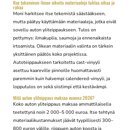
Itse tekeminen ilman oikeita materiaaleja tuhlaa aikaa ja
rahaa
Moni harkitsee itse tekemistä säästääkseen,
mutta päätyy käyttämään materiaaleja, jotka eivät
sovellu auton yliteippaukseen. Tulos on
pettymys: ilmakuplia, saumoja ja ennenaikaista
irtoamista. Oikean materiaalin valinta on tärkein
yksittäinen päätös koko projektissa.
Autoteippaukseen tarkoitettu cast-vinyyli
asettuu kaareville pinnoille huomattavasti
paremmin kuin halvempi calendered-vinyyli, ja
lopputulos on sekä siistimpi että kestävämpi.
Mitä auton yliteippaus maksaa vuonna 2026?
Koko auton yliteippaus maksaa ammattilaisella
teetettynä noin 2 000–5 000 euroa. Itse tehtynä
materiaalikustannukset jäävät tyypillisesti 300–
800 euron välille, riippuen auton koosta ja