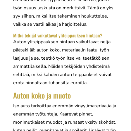
työn osuus laskusta on merkittävä. Tämä on yksi
syy siihen, miksi itse tekeminen houkuttelee,
vaikka se vaatii aikaa ja harjoittelua.
Mitkä tekijät vaikuttavat yliteippauksen hintaan?
Auton yliteippauksen hintaan vaikuttavat neljä
päätekijää: auton koko, materiaalin laatu, työn
laajuus ja se, teetkö työn itse vai teetätkö sen
ammattilaisella. Näiden tekijöiden yhdistelmä
selittää, miksi kahden auton teippaukset voivat
erota hinnaltaan tuhansilla euroilla.
Auton koko ja muoto
Iso auto tarkoittaa enemmän vinyylimateriaalia ja
enemmän työtunteja. Kaarevat pinnat,
monimutkaiset muodot ja runsaat yksityiskohdat,
kuten peilit, ovenkahvat ja spoilerit, lisäävät työn