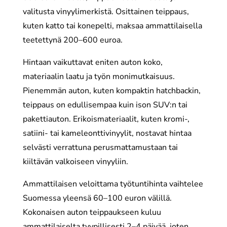
valitusta vinyylimerkistä. Osittainen teippaus,
kuten katto tai konepelti, maksaa ammattilaisella
teetettynä 200–600 euroa.
Hintaan vaikuttavat eniten auton koko,
materiaalin laatu ja työn monimutkaisuus.
Pienemmän auton, kuten kompaktin hatchbackin,
teippaus on edullisempaa kuin ison SUV:n tai
pakettiauton. Erikoismateriaalit, kuten kromi-,
satiini- tai kameleonttivinyylit, nostavat hintaa
selvästi verrattuna perusmattamustaan tai
kiiltävän valkoiseen vinyyliin.
Ammattilaisen veloittama työtuntihinta vaihtelee
Suomessa yleensä 60–100 euron välillä.
Kokonaisen auton teippaukseen kuluu
ammattilaiselta tyypillisesti 2–4 päivää, joten