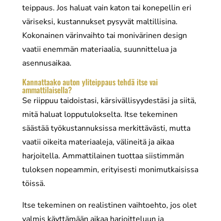
teippaus. Jos haluat vain katon tai konepellin eri
väriseksi, kustannukset pysyvät maltillisina.
Kokonainen värinvaihto tai monivärinen design
vaatii enemmän materiaalia, suunnittelua ja
asennusaikaa.
Kannattaako auton yliteippaus tehdä itse vai
ammattilaisella?
Se riippuu taidoistasi, kärsivällisyydestäsi ja siitä,
mitä haluat lopputulokselta. Itse tekeminen
säästää työkustannuksissa merkittävästi, mutta
vaatii oikeita materiaaleja, välineitä ja aikaa
harjoitella. Ammattilainen tuottaa siistimmän
tuloksen nopeammin, erityisesti monimutkaisissa
töissä.
Itse tekeminen on realistinen vaihtoehto, jos olet
valmis käyttämään aikaa harjoitteluun ja