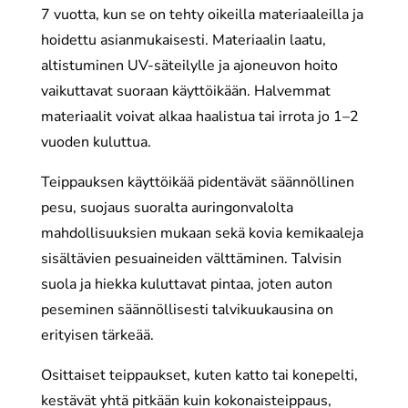
7 vuotta, kun se on tehty oikeilla materiaaleilla ja
hoidettu asianmukaisesti. Materiaalin laatu,
altistuminen UV-säteilylle ja ajoneuvon hoito
vaikuttavat suoraan käyttöikään. Halvemmat
materiaalit voivat alkaa haalistua tai irrota jo 1–2
vuoden kuluttua.
Teippauksen käyttöikää pidentävät säännöllinen
pesu, suojaus suoralta auringonvalolta
mahdollisuuksien mukaan sekä kovia kemikaaleja
sisältävien pesuaineiden välttäminen. Talvisin
suola ja hiekka kuluttavat pintaa, joten auton
peseminen säännöllisesti talvikuukausina on
erityisen tärkeää.
Osittaiset teippaukset, kuten katto tai konepelti,
kestävät yhtä pitkään kuin kokonaisteippaus,