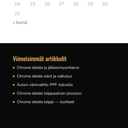
24
25
26
27
28
29
30
31
« heinä
Viimeisimmät artikkelit
Chrome delete ja jälleenmyyntiarvo
Chrome delete edut ja vaikutus
Auton värinvaihto PPF-kalvolla
Chrome delete teippauksen prosessi
Chrome delete teippi — tuotteet