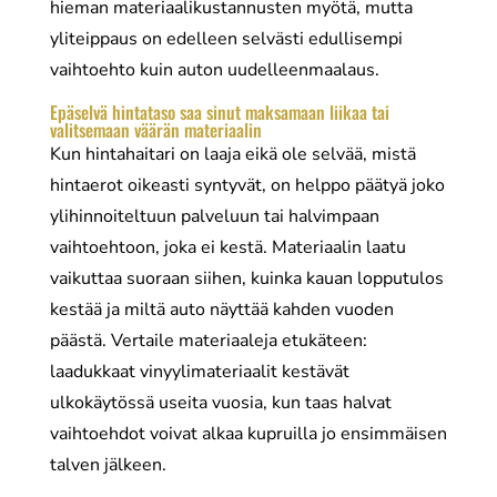
hieman materiaalikustannusten myötä, mutta
yliteippaus on edelleen selvästi edullisempi
vaihtoehto kuin auton uudelleenmaalaus.
Epäselvä hintataso saa sinut maksamaan liikaa tai
valitsemaan väärän materiaalin
Kun hintahaitari on laaja eikä ole selvää, mistä
hintaerot oikeasti syntyvät, on helppo päätyä joko
ylihinnoiteltuun palveluun tai halvimpaan
vaihtoehtoon, joka ei kestä. Materiaalin laatu
vaikuttaa suoraan siihen, kuinka kauan lopputulos
kestää ja miltä auto näyttää kahden vuoden
päästä. Vertaile materiaaleja etukäteen:
laadukkaat vinyylimateriaalit kestävät
ulkokäytössä useita vuosia, kun taas halvat
vaihtoehdot voivat alkaa kupruilla jo ensimmäisen
talven jälkeen.