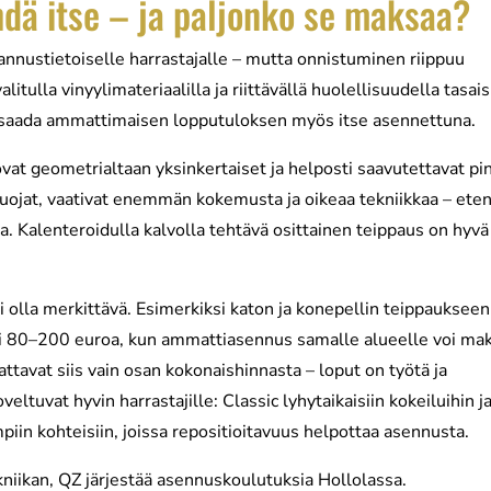
hdä itse – ja paljonko se maksaa?
annustietoiselle harrastajalle – mutta onnistuminen riippuu
litulla vinyylimateriaalilla ja riittävällä huolellisuudella tasais
voi saada ammattimaisen lopputuloksen myös itse asennettuna.
ovat geometrialtaan yksinkertaiset ja helposti saavutettavat pi
kasuojat, vaativat enemmän kokemusta ja oikeaa tekniikkaa – ete
a. Kalenteroidulla kalvolla tehtävä osittainen teippaus on hyvä
olla merkittävä. Esimerkiksi katon ja konepellin teippaukseen
esti 80–200 euroa, kun ammattiasennus samalle alueelle voi ma
tavat siis vain osan kokonaishinnasta – loput on työtä ja
ltuvat hyvin harrastajille: Classic lyhytaikaisiin kokeiluihin j
piin kohteisiin, joissa repositioitavuus helpottaa asennusta.
iikan, QZ järjestää asennuskoulutuksia Hollolassa.