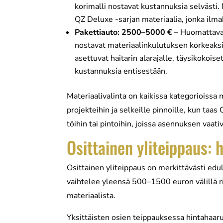
korimalli nostavat kustannuksia selvästi. 
QZ Deluxe -sarjan materiaalia, jonka ilma
Pakettiauto: 2500–5000 €
– Huomattavast
nostavat materiaalinkulutuksen korkeaksi
asettuvat haitarin alarajalle, täysikokois
kustannuksia entisestään.
Materiaalivalinta on kaikissa kategorioissa m
projekteihin ja selkeille pinnoille, kun taa
töihin tai pintoihin, joissa asennuksen vaat
Osittainen yliteippaus: 
Osittainen yliteippaus on merkittävästi ed
vaihtelee yleensä 500–1500 euron välillä r
materiaalista.
Yksittäisten osien teippauksessa hintahaaruk