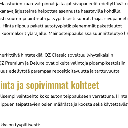
Maasturien kaarevat pinnat ja laajat sivupaneelit edellyttävät 
kanavajärjestelmä helpottaa asennusta haastavilla kohdilla.
i suurempi pinta-ala ja tyypillisesti suorat, laajat sivupaneeli
. Hinta riippuu pakettiautotyypistä: pienemmät pakettiautot
et kuormakorit ylärajalle. Mainosteippauksissa suunnittelutyö li
erkittävä hintatekijä. QZ Classic soveltuu lyhytaikaisiin
s QZ Premium ja Deluxe ovat oikeita valintoja pidempikestoisiin
ivuus edellyttää parempaa repositioitavuutta ja tarttuvuutta.
hinta ja sopivimmat kohteet
ullisempi vaihtoehto koko auton teippaukseen verrattuna. Hinta
iippuen teipattavien osien määrästä ja koosta sekä käytettäväs
ka on tyypillisesti: