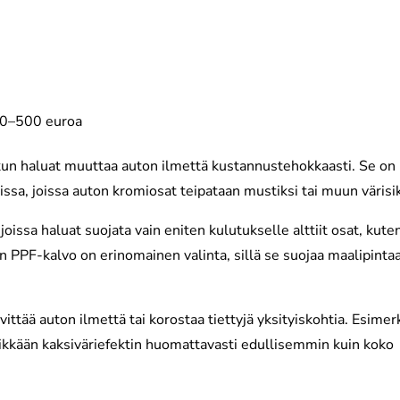
00–500 euroa
 kun haluat muuttaa auton ilmettä kustannustehokkaasti. Se on
ssa, joissa auton kromiosat teipataan mustiksi tai muun värisik
 joissa haluat suojata vain eniten kulutukselle alttiit osat, kute
öin PPF-kalvo on erinomainen valinta, sillä se suojaa maalipinta
ttää auton ilmettä tai korostaa tiettyjä yksityiskohtia. Esimer
likkään kaksiväriefektin huomattavasti edullisemmin kuin koko