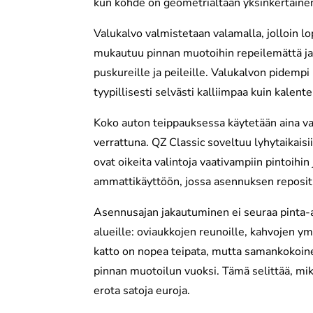
kun kohde on geometrialtaan yksinkertaine
Valukalvo valmistetaan valamalla, jolloin 
mukautuu pinnan muotoihin repeilemättä ja o
puskureille ja peileille. Valukalvon pidemp
tyypillisesti selvästi kalliimpaa kuin kalent
Koko auton teippauksessa käytetään aina va
verrattuna. QZ Classic soveltuu lyhytaikaisi
ovat oikeita valintoja vaativampiin pintoihin
ammattikäyttöön, jossa asennuksen repositio
Asennusajan jakautuminen ei seuraa pinta-al
alueille: oviaukkojen reunoille, kahvojen ymp
katto on nopea teipata, mutta samankokoine
pinnan muotoilun vuoksi. Tämä selittää, mi
erota satoja euroja.