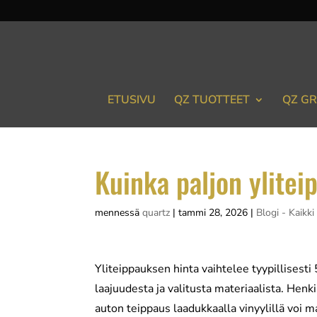
ETUSIVU
QZ TUOTTEET
QZ GR
Kuinka paljon ylite
mennessä
quartz
|
tammi 28, 2026
|
Blogi - Kaikki 
Yliteippauksen hinta vaihtelee tyypillisest
laajuudesta ja valitusta materiaalista. Hen
auton teippaus laadukkaalla vinyylillä voi