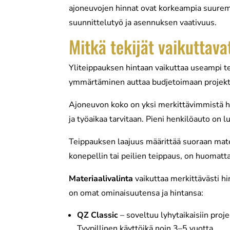
ajoneuvojen hinnat ovat korkeampia suuremm
suunnittelutyö ja asennuksen vaativuus.
Mitkä tekijät vaikuttava
Yliteippauksen hintaan vaikuttaa useampi te
ymmärtäminen auttaa budjetoimaan projekti
Ajoneuvon koko on yksi merkittävimmistä hi
ja työaikaa tarvitaan. Pieni henkilöauto on 
Teippauksen laajuus määrittää suoraan mate
konepellin tai peilien teippaus, on huomatt
Materiaalivalinta
vaikuttaa merkittävästi hin
on omat ominaisuutensa ja hintansa:
QZ Classic
– soveltuu lyhytaikaisiin proje
Tyypillinen käyttöikä noin 3–5 vuotta.