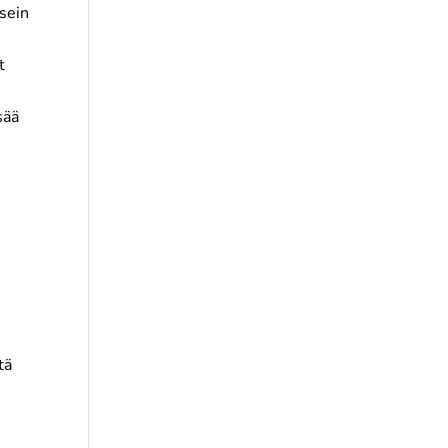
usein
t
sää
tä