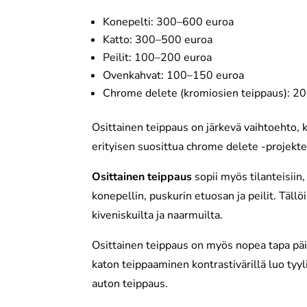
Konepelti: 300–600 euroa
Katto: 300–500 euroa
Peilit: 100–200 euroa
Ovenkahvat: 100–150 euroa
Chrome delete (kromiosien teippaus): 2
Osittainen teippaus on järkevä vaihtoehto,
erityisen suosittua chrome delete -projektei
Osittainen teippaus
sopii myös tilanteisiin,
konepellin, puskurin etuosan ja peilit. Täll
kiveniskuilta ja naarmuilta.
Osittainen teippaus on myös nopea tapa päivi
katon teippaaminen kontrastivärillä luo tyy
auton teippaus.