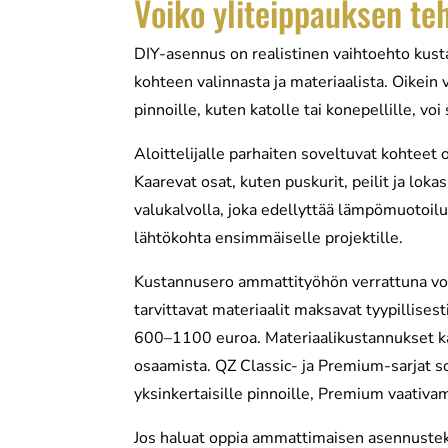
Voiko yliteippauksen te
DIY-asennus on realistinen vaihtoehto kust
kohteen valinnasta ja materiaalista. Oikein va
pinnoille, kuten katolle tai konepellille, 
Aloittelijalle parhaiten soveltuvat kohteet 
Kaarevat osat, kuten puskurit, peilit ja lo
valukalvolla, joka edellyttää lämpömuotoilu
lähtökohta ensimmäiselle projektille.
Kustannusero ammattityöhön verrattuna voi 
tarvittavat materiaalit maksavat tyypillis
600–1100 euroa. Materiaalikustannukset kat
osaamista. QZ Classic- ja Premium-sarjat sove
yksinkertaisille pinnoille, Premium vaativam
Jos haluat oppia ammattimaisen asennustekn