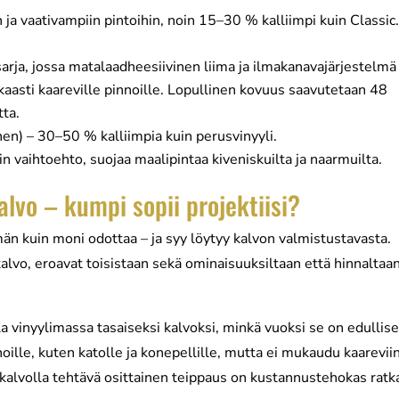
ja vaativampiin pintoihin, noin 15–30 % kalliimpi kuin Classic
arja, jossa matalaadheesiivinen liima ja ilmakanavajärjestelmä
asti kaareville pinnoille. Lopullinen kovuus saavutetaan 48
tta.
en) – 30–50 % kalliimpia kuin perusvinyyli.
in vaihtoehto, suojaa maalipintaa kiveniskuilta ja naarmuilta.
alvo – kumpi sopii projektiisi?
än kuin moni odottaa – ja syy löytyy kalvon valmistustavasta.
kalvo, eroavat toisistaan sekä ominaisuuksiltaan että hinnaltaa
a vinyylimassa tasaiseksi kalvoksi, minkä vuoksi se on edullis
noille, kuten katolle ja konepellille, mutta ei mukaudu kaarevii
 kalvolla tehtävä osittainen teippaus on kustannustehokas ratk