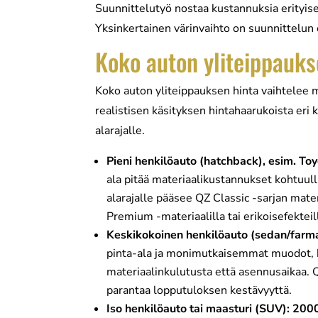
Suunnittelutyö nostaa kustannuksia erityise
Yksinkertainen värinvaihto on suunnittelun
Koko auton yliteippauks
Koko auton yliteippauksen hinta vaihtelee m
realistisen käsityksen hintahaarukoista eri k
alarajalle.
Pieni henkilöauto (hatchback), esim. T
ala pitää materiaalikustannukset kohtuul
alarajalle pääsee QZ Classic -sarjan mater
Premium -materiaalilla tai erikoisefekteil
Keskikokoinen henkilöauto (sedan/farma
pinta-ala ja monimutkaisemmat muodot, ku
materiaalinkulutusta että asennusaikaa. 
parantaa lopputuloksen kestävyyttä.
Iso henkilöauto tai maasturi (SUV): 20