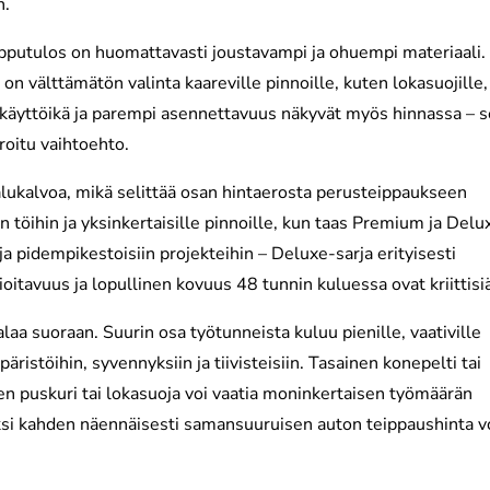
n.
lopputulos on huomattavasti joustavampi ja ohuempi materiaali.
n välttämätön valinta kaareville pinnoille, kuten lokasuojille,
i käyttöikä ja parempi asennettavuus näkyvät myös hinnassa – 
eroitu vaihtoehto.
lukalvoa, mikä selittää osan hintaerosta perusteippaukseen
in töihin ja yksinkertaisille pinnoille, kun taas Premium ja Delu
 ja pidempikestoisiin projekteihin – Deluxe-sarja erityisesti
itavuus ja lopullinen kovuus 48 tunnin kuluessa ovat kriittisi
aa suoraan. Suurin osa työtunneista kuluu pienille, vaativille
äristöihin, syvennyksiin ja tiivisteisiin. Tasainen konepelti tai
n puskuri tai lokasuoja voi vaatia moninkertaisen työmäärän
ksi kahden näennäisesti samansuuruisen auton teippaushinta v