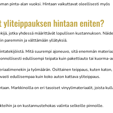
an pinta-alan vuoksi. Hintaan vaikuttavat oleellisesti myös
t yliteippauksen hintaan eniten?
kijä, jotka yhdessä määrittävät lopullisen kustannuksen. Näid
n paremmin ja välttämään yllätyksiä.
ntatekijöistä. Mitä suurempi ajoneuvo, sitä enemmän materiaa
luonnollisesti edullisempi teipata kuin pakettiauto tai kuorma-a
riaalimenekin ja työmäärän. Osittainen teippaus, kuten katon,
avasti edullisempaa kuin koko auton kattava yliteippaus.
taan. Markkinoilla on eri tasoiset vinyylimateriaalit, joista kull
kteihin ja on kustannustehokas valinta selkeille pinnoille.