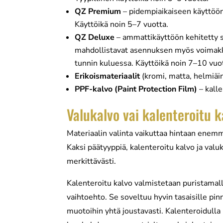
QZ Premium
– pidempiaikaiseen käyttöön 
Käyttöikä noin 5–7 vuotta.
QZ Deluxe
– ammattikäyttöön kehitetty s
mahdollistavat asennuksen myös voimakka
tunnin kuluessa. Käyttöikä noin 7–10 vuo
Erikoismateriaalit
(kromi, matta, helmiäin
PPF-kalvo (Paint Protection Film)
– kalle
Valukalvo vai kalenteroitu k
Materiaalin valinta vaikuttaa hintaan enemm
Kaksi päätyyppiä, kalenteroitu kalvo ja valu
merkittävästi.
Kalenteroitu kalvo valmistetaan puristamall
vaihtoehto. Se soveltuu hyvin tasaisille pin
muotoihin yhtä joustavasti. Kalenteroidulla