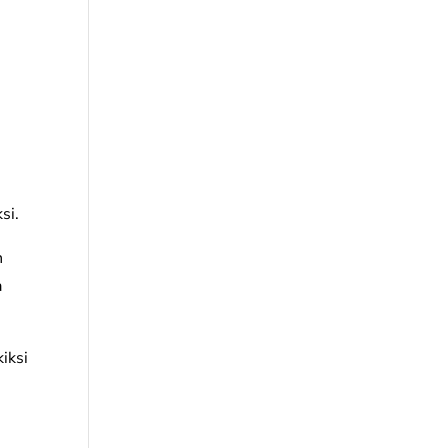
si.
n
a
kiksi