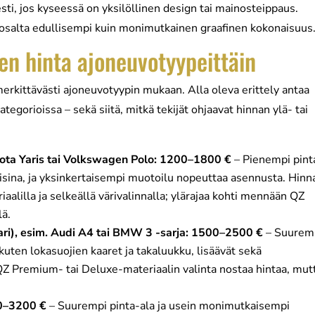
sti, jos kyseessä on yksilöllinen design tai mainosteippaus.
 osalta edullisempi kuin monimutkainen graafinen kokonaisuus
en hinta ajoneuvotyypeittäin
erkittävästi ajoneuvotyypin mukaan. Alla oleva erittely antaa
ategorioissa – sekä siitä, mitkä tekijät ohjaavat hinnan ylä- tai
oyota Yaris tai Volkswagen Polo: 1200–1800 €
– Pienempi pint
lisina, ja yksinkertaisempi muotoilu nopeuttaa asennusta. Hinn
iaalilla ja selkeällä värivalinnalla; ylärajaa kohti mennään QZ
lä.
ri), esim. Audi A4 tai BMW 3 -sarja: 1500–2500 €
– Suurem
ten lokasuojien kaaret ja takaluukku, lisäävät sekä
QZ Premium- tai Deluxe-materiaalin valinta nostaa hintaa, mut
00–3200 €
– Suurempi pinta-ala ja usein monimutkaisempi