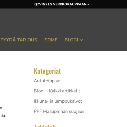
QZVINYLS VERKKOKAUPPAAN »
PYYDÄ TARJOUS
SOME
BLOGI
Kategoriat
Autoteippaus
Blogi – Kaikki artikkelit
Ikkuna- ja lamppukalvot
en
PPF Maalipinnan suojaus
koko