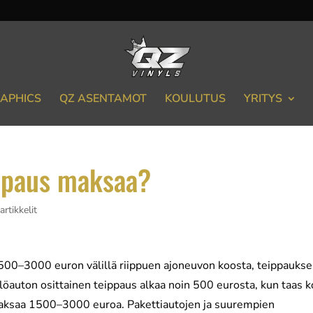
APHICS
QZ ASENTAMOT
KOULUTUS
YRITYS
ippaus maksaa?
artikkelit
i 500–3000 euron välillä riippuen ajoneuvon koosta, teippauks
kilöauton osittainen teippaus alkaa noin 500 eurosta, kun taas 
 maksaa 1500–3000 euroa. Pakettiautojen ja suurempien