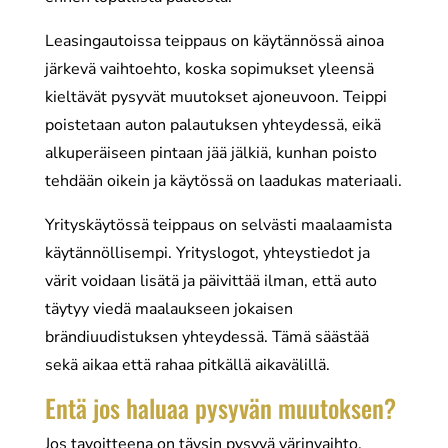
Leasingautoissa teippaus on käytännössä ainoa
järkevä vaihtoehto, koska sopimukset yleensä
kieltävät pysyvät muutokset ajoneuvoon. Teippi
poistetaan auton palautuksen yhteydessä, eikä
alkuperäiseen pintaan jää jälkiä, kunhan poisto
tehdään oikein ja käytössä on laadukas materiaali.
Yrityskäytössä teippaus on selvästi maalaamista
käytännöllisempi. Yrityslogot, yhteystiedot ja
värit voidaan lisätä ja päivittää ilman, että auto
täytyy viedä maalaukseen jokaisen
brändiuudistuksen yhteydessä. Tämä säästää
sekä aikaa että rahaa pitkällä aikavälillä.
Entä jos haluaa pysyvän muutoksen?
Jos tavoitteena on täysin pysyvä värinvaihto,