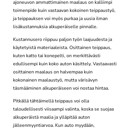
ajoneuvon ammattimainen maalaus on kalliimpi
toimenpide kuin vastaavan kokoinen teippaustyö,
ja teippauksen voi myös purkaa ja uusia ilman
lisäkustannuksia alkuperäiselle pinnalle.
Kustannusero riippuu paljon työn laajuudesta ja
käytetyistä materiaaleista. Osittainen teippaus,
kuten katto tai konepelti, on merkittävästi
edullisempi kuin koko auton käsittely. Vastaavasti
osittainen maalaus on halvempaa kuin
kokonainen maalaustyö, mutta värisävyn
täsmääminen alkuperäiseen voi nostaa hintaa.
Pitkällä tähtäimellä teippaus voi olla
taloudellisesti viisaampi valinta, koska se suojaa
alkuperäistä maalia ja ylläpitää auton
jälleenmyyntiarvoa. Kun auto myydään,