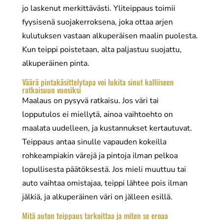
jo laskenut merkittävästi. Yliteippaus toimii
fyysisenä suojakerroksena, joka ottaa arjen
kulutuksen vastaan alkuperäisen maalin puolesta.
Kun teippi poistetaan, alta paljastuu suojattu,
alkuperäinen pinta.
Väärä pintakäsittelytapa voi lukita sinut kalliiseen
ratkaisuun vuosiksi
Maalaus on pysyvä ratkaisu. Jos väri tai
lopputulos ei miellytä, ainoa vaihtoehto on
maalata uudelleen, ja kustannukset kertautuvat.
Teippaus antaa sinulle vapauden kokeilla
rohkeampiakin värejä ja pintoja ilman pelkoa
lopullisesta päätöksestä. Jos mieli muuttuu tai
auto vaihtaa omistajaa, teippi lähtee pois ilman
jälkiä, ja alkuperäinen väri on jälleen esillä.
Mitä auton teippaus tarkoittaa ja miten se eroaa