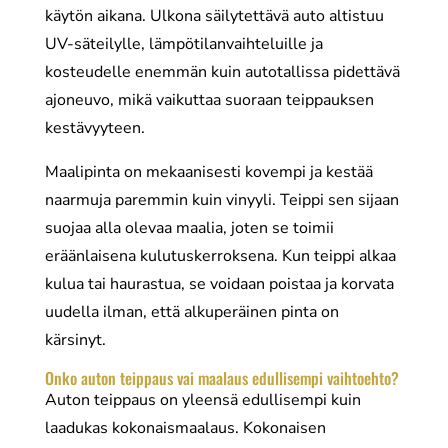
käytön aikana. Ulkona säilytettävä auto altistuu
UV-säteilylle, lämpötilanvaihteluille ja
kosteudelle enemmän kuin autotallissa pidettävä
ajoneuvo, mikä vaikuttaa suoraan teippauksen
kestävyyteen.
Maalipinta on mekaanisesti kovempi ja kestää
naarmuja paremmin kuin vinyyli. Teippi sen sijaan
suojaa alla olevaa maalia, joten se toimii
eräänlaisena kulutuskerroksena. Kun teippi alkaa
kulua tai haurastua, se voidaan poistaa ja korvata
uudella ilman, että alkuperäinen pinta on
kärsinyt.
Onko auton teippaus vai maalaus edullisempi vaihtoehto?
Auton teippaus on yleensä edullisempi kuin
laadukas kokonaismaalaus. Kokonaisen