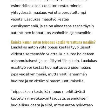
esimerkiksi klassikkoauton restauroinnin
yhteydessä, maalaus voi olla perustellumpi
valinta. Laadukas maalityö kestää
vuosikymmeniä, ja se on ainoa tapa saada täysin
autenttinen lopputulos vanhoihin ajoneuvoihin.
Kuinka kauan auton teippaus kestää verrattuna maaliin?
Laadukas auton yliteippaus kestää tyypillisesti
viidestä seitsemään vuotta, kun autoa hoidetaan
asianmukaisesti ja se säilytetään oikein. Laadukas
maalityö voi kestää huomattavasti pidempään,
jopa vuosikymmeniä, mutta vaatii enemmän
huoltoa ja on alttiimpi naarmuuntumiselle.
Teippauksen kestoikä riippuu merkittävästi
käytetyn vinyylikalvon laadusta, asennuksen
huolellisuudesta ja siitä, miten autoa hoidetaan