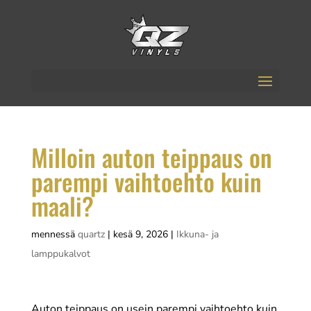
Milloin auton teippaus on
parempi vaihtoehto kuin
maali?
mennessä
quartz
|
kesä 9, 2026
|
Ikkuna- ja
lamppukalvot
Auton teippaus on usein parempi vaihtoehto kuin