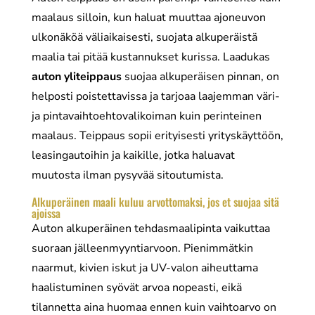
maalaus silloin, kun haluat muuttaa ajoneuvon
ulkonäköä väliaikaisesti, suojata alkuperäistä
maalia tai pitää kustannukset kurissa. Laadukas
auton yliteippaus
suojaa alkuperäisen pinnan, on
helposti poistettavissa ja tarjoaa laajemman väri-
ja pintavaihtoehtovalikoiman kuin perinteinen
maalaus. Teippaus sopii erityisesti yrityskäyttöön,
leasingautoihin ja kaikille, jotka haluavat
muutosta ilman pysyvää sitoutumista.
Alkuperäinen maali kuluu arvottomaksi, jos et suojaa sitä
ajoissa
Auton alkuperäinen tehdasmaalipinta vaikuttaa
suoraan jälleenmyyntiarvoon. Pienimmätkin
naarmut, kivien iskut ja UV-valon aiheuttama
haalistuminen syövät arvoa nopeasti, eikä
tilannetta aina huomaa ennen kuin vaihtoarvo on