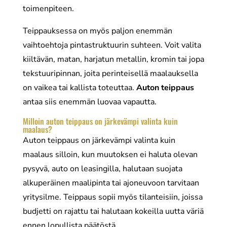
toimenpiteen.
Teippauksessa on myös paljon enemmän
vaihtoehtoja pintastruktuurin suhteen. Voit valita
kiiltävän, matan, harjatun metallin, kromin tai jopa
tekstuuripinnan, joita perinteisellä maalauksella
on vaikea tai kallista toteuttaa.
Auton teippaus
antaa siis enemmän luovaa vapautta.
Milloin auton teippaus on järkevämpi valinta kuin
maalaus?
Auton teippaus on järkevämpi valinta kuin
maalaus silloin, kun muutoksen ei haluta olevan
pysyvä, auto on leasingilla, halutaan suojata
alkuperäinen maalipinta tai ajoneuvoon tarvitaan
yritysilme. Teippaus sopii myös tilanteisiin, joissa
budjetti on rajattu tai halutaan kokeilla uutta väriä
ennen lopullista päätöstä.