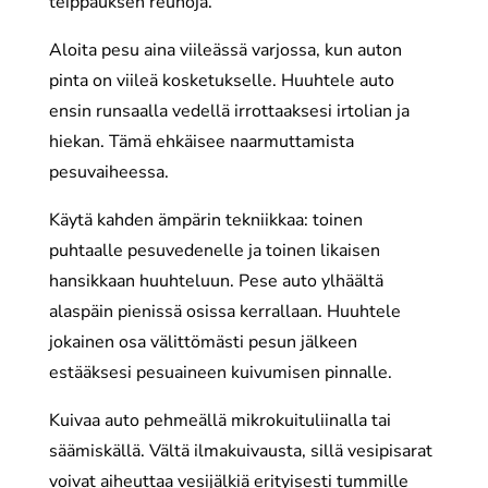
teippauksen reunoja.
Aloita pesu aina viileässä varjossa, kun auton
pinta on viileä kosketukselle. Huuhtele auto
ensin runsaalla vedellä irrottaaksesi irtolian ja
hiekan. Tämä ehkäisee naarmuttamista
pesuvaiheessa.
Käytä kahden ämpärin tekniikkaa: toinen
puhtaalle pesuvedenelle ja toinen likaisen
hansikkaan huuhteluun. Pese auto ylhäältä
alaspäin pienissä osissa kerrallaan. Huuhtele
jokainen osa välittömästi pesun jälkeen
estääksesi pesuaineen kuivumisen pinnalle.
Kuivaa auto pehmeällä mikrokuituliinalla tai
säämiskällä. Vältä ilmakuivausta, sillä vesipisarat
voivat aiheuttaa vesijälkiä erityisesti tummille