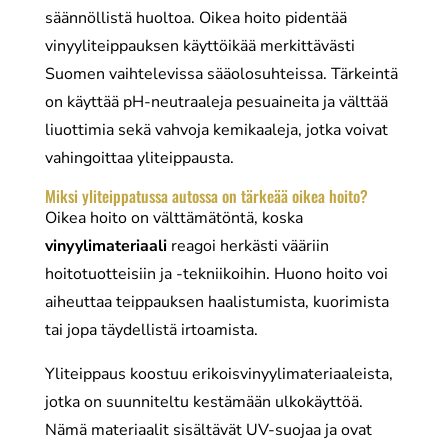
säännöllistä huoltoa. Oikea hoito pidentää
vinyyliteippauksen käyttöikää merkittävästi
Suomen vaihtelevissa sääolosuhteissa. Tärkeintä
on käyttää pH-neutraaleja pesuaineita ja välttää
liuottimia sekä vahvoja kemikaaleja, jotka voivat
vahingoittaa yliteippausta.
Miksi yliteippatussa autossa on tärkeää oikea hoito?
Oikea hoito on välttämätöntä, koska
vinyylimateriaali
reagoi herkästi vääriin
hoitotuotteisiin ja -tekniikoihin. Huono hoito voi
aiheuttaa teippauksen haalistumista, kuorimista
tai jopa täydellistä irtoamista.
Yliteippaus koostuu erikoisvinyylimateriaaleista,
jotka on suunniteltu kestämään ulkokäyttöä.
Nämä materiaalit sisältävät UV-suojaa ja ovat