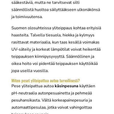
sääkestäviä, mutta ne tarvitsevat silti
säännöllistä huoltoa säilyttääkseen ulkonäkönsä
ja toimivuutensa.
Suomen olosuhteissa yliteippaus kohtaa erityisiä
haasteita. Talvella tiesuola, hiekka ja kylmyys
rasittavat materiaalia, kun taas kesällä voimakas
UV-säteily ja korkeat lämpötilat voivat heikentää
teippauksen kiinnipysyvyyttä. Säännöllinen ja
oikea hoito voi pidentää teippauksen käyttöikää
jopa useilla vuosilla.
Miten peset yliteipattua autoa turvallisesti?
Pese yliteipattua autoa
käsinpesuna
käyttäen
pH-neutraalia autonpesuainetta ja pehmeää
pesuhansikasta. Vältä korkeapainepesuria ja
automaattipesulaa, jotka voivat vahingoittaa