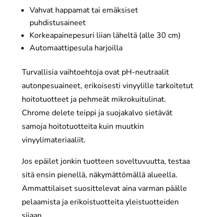
Vahvat happamat tai emäksiset
puhdistusaineet
Korkeapainepesuri liian läheltä (alle 30 cm)
Automaattipesula harjoilla
Turvallisia vaihtoehtoja ovat pH-neutraalit
autonpesuaineet, erikoisesti vinyylille tarkoitetut
hoitotuotteet ja pehmeät mikrokuitulinat.
Chrome delete teippi ja suojakalvo sietävät
samoja hoitotuotteita kuin muutkin
vinyylimateriaaliit.
Jos epäilet jonkin tuotteen soveltuvuutta, testaa
sitä ensin pienellä, näkymättömällä alueella.
Ammattilaiset suosittelevat aina varman päälle
pelaamista ja erikoistuotteita yleistuotteiden
sijaan.