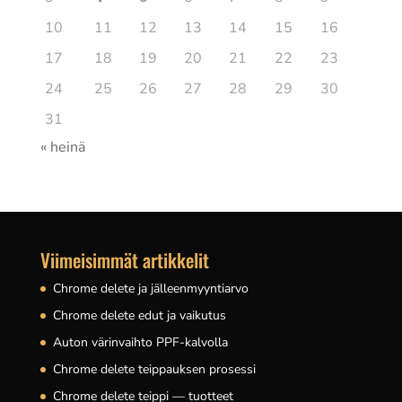
10
11
12
13
14
15
16
17
18
19
20
21
22
23
24
25
26
27
28
29
30
31
« heinä
Viimeisimmät artikkelit
Chrome delete ja jälleenmyyntiarvo
Chrome delete edut ja vaikutus
Auton värinvaihto PPF-kalvolla
Chrome delete teippauksen prosessi
Chrome delete teippi — tuotteet