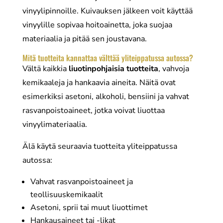
vinyylipinnoille. Kuivauksen jälkeen voit käyttää
vinyylille sopivaa hoitoainetta, joka suojaa
materiaalia ja pitää sen joustavana.
Mitä tuotteita kannattaa välttää yliteippatussa autossa?
Vältä kaikkia
liuotinpohjaisia tuotteita
, vahvoja
kemikaaleja ja hankaavia aineita. Näitä ovat
esimerkiksi asetoni, alkoholi, bensiini ja vahvat
rasvanpoistoaineet, jotka voivat liuottaa
vinyylimateriaalia.
Älä käytä seuraavia tuotteita yliteippatussa
autossa:
Vahvat rasvanpoistoaineet ja
teollisuuskemikaalit
Asetoni, sprii tai muut liuottimet
Hankausaineet tai -likat