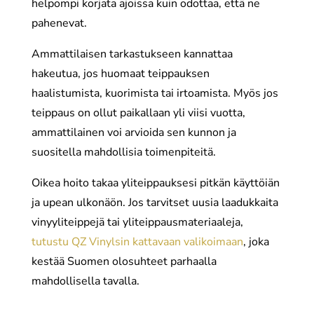
helpompi korjata ajoissa kuin odottaa, että ne
pahenevat.
Ammattilaisen tarkastukseen kannattaa
hakeutua, jos huomaat teippauksen
haalistumista, kuorimista tai irtoamista. Myös jos
teippaus on ollut paikallaan yli viisi vuotta,
ammattilainen voi arvioida sen kunnon ja
suositella mahdollisia toimenpiteitä.
Oikea hoito takaa yliteippauksesi pitkän käyttöiän
ja upean ulkonäön. Jos tarvitset uusia laadukkaita
vinyyliteippejä tai yliteippausmateriaaleja,
tutustu QZ Vinylsin kattavaan valikoimaan
, joka
kestää Suomen olosuhteet parhaalla
mahdollisella tavalla.