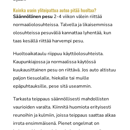
Kuinka usein yliteipattua autoa pitää huoltaa?
Säännöllinen pesu
2-4 viikon välein riittää
normaaliolosuhteissa. Talvella ja likaisemmissa
olosuhteissa pesuväliä kannattaa lyhentää, kun
taas kesällä riittää harvempi pesu.
Huoltoaikataulu riippuu käyttöolosuhteista.
Kaupunkiajossa ja normaalissa käytössä
kuukausittainen pesu on riittävä. Jos auto altistuu
paljon tiesuolalle, hiekalle tai muille
epäpuhtauksille, pese sitä useammin.
Tarkasta teippaus säännöllisesti mahdollisten
vaurioiden varalta. Kiinnitä huomiota erityisesti
reunoihin ja kulmiin, joissa teippaus saattaa alkaa
irrota ensimmäisenä. Pienet ongelmat on