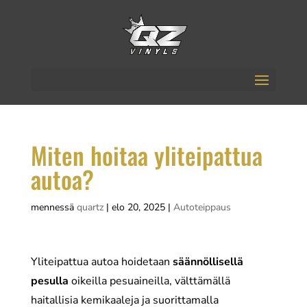
Miten hoitaa yliteipattua
autoa?
mennessä
quartz
|
elo 20, 2025
|
Autoteippaus
Yliteipattua autoa hoidetaan
säännöllisellä
pesulla
oikeilla pesuaineilla, välttämällä
haitallisia kemikaaleja ja suorittamalla