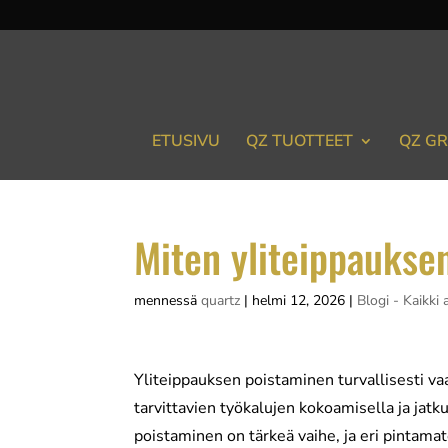
ETUSIVU
QZ TUOTTEET
QZ GR
Miten yliteippauksen
mennessä
quartz
|
helmi 12, 2026
|
Blogi - Kaikki a
Yliteippauksen poistaminen turvallisesti vaat
tarvittavien työkalujen kokoamisella ja ja
poistaminen on tärkeä vaihe, ja eri pintamat