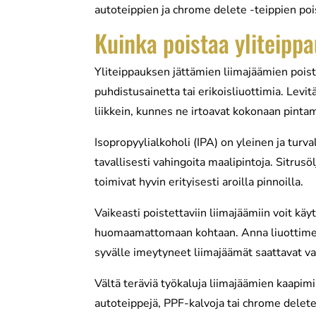
autoteippien ja chrome delete -teippien poi
Kuinka poistaa yliteipp
Yliteippauksen jättämien liimajäämien poist
puhdistusainetta tai erikoisliuottimia. Levit
liikkein, kunnes ne irtoavat kokonaan pintam
Isopropyylialkoholi (IPA) on yleinen ja turv
tavallisesti vahingoita maalipintoja. Sitrus
toimivat hyvin erityisesti aroilla pinnoilla.
Vaikeasti poistettaviin liimajäämiin voit käyt
huomaamattomaan kohtaan. Anna liuottimen v
syvälle imeytyneet liimajäämät saattavat v
Vältä teräviä työkaluja liimajäämien kaapimi
autoteippejä, PPF-kalvoja tai chrome delete -