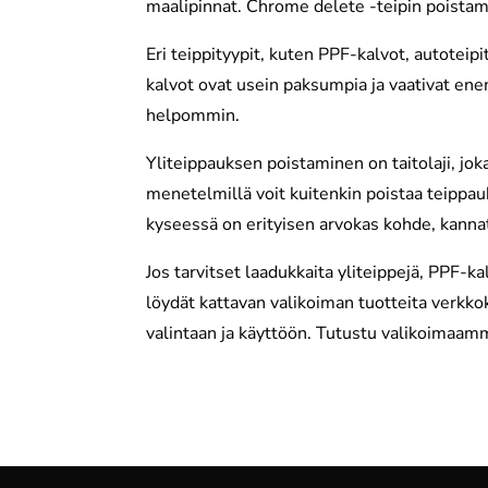
maalipinnat. Chrome delete -teipin poistamin
Eri teippityypit, kuten PPF-kalvot, autoteipit
kalvot ovat usein paksumpia ja vaativat en
helpommin.
Yliteippauksen poistaminen on taitolaji, joka v
menetelmillä voit kuitenkin poistaa teippauk
kyseessä on erityisen arvokas kohde, kanna
Jos tarvitset laadukkaita yliteippejä, PPF-ka
löydät kattavan valikoiman tuotteita verk
valintaan ja käyttöön. Tutustu valikoimaa