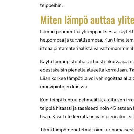
teippeihin.
Miten lämpö auttaa yli
Lämpö pehmentää yliteippauksessa käytettyä
helpompaa ja turvallisempaa. Kun liima lämp
irtoaa pintamateriaalista vaivattomammin ilm
Käytä lämpöpistoolia tai hiustenkuivaajaa no
edestakaisin pienellä alueella kerrallaan. 
Liian korkea lämpötila voi vahingoittaa alla 
muovipintojen kanssa.
Kun teippi tuntuu pehmeältä, aloita sen ir
teippiä hitaasti ja tasaisesti noin 45 asteen
lisää. Käsittele kerrallaan vain pieni alue, s
Tämä lämpömenetelmä toimii erinomaisesti 