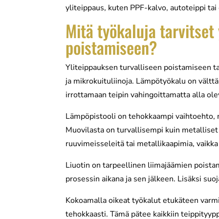
yliteippaus, kuten PPF-kalvo, autoteippi tai
Mitä työkaluja tarvitset
poistamiseen?
Yliteippauksen turvalliseen poistamiseen ta
ja mikrokuituliinoja. Lämpötyökalu on vält
irrottamaan teipin vahingoittamatta alla ole
Lämpöpistooli on tehokkaampi vaihtoehto, mu
Muovilasta on turvallisempi kuin metalliset 
ruuvimeisseleitä tai metallikaapimia, vaikka
Liuotin on tarpeellinen liimajäämien poista
prosessin aikana ja sen jälkeen. Lisäksi suoja
Kokoamalla oikeat työkalut etukäteen varmis
tehokkaasti. Tämä pätee kaikkiin teippityyp