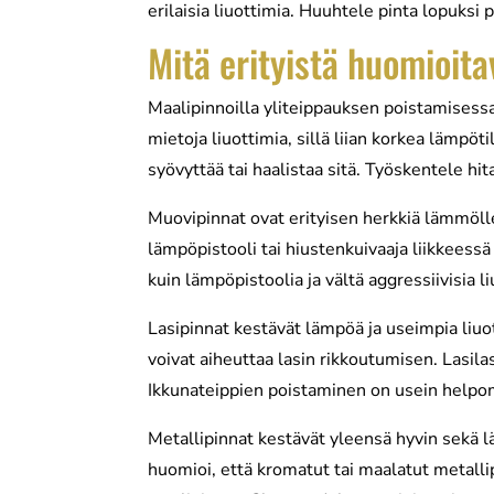
erilaisia liuottimia. Huuhtele pinta lopuksi p
Mitä erityistä huomioit
Maalipinnoilla yliteippauksen poistamisess
mietoja liuottimia, sillä liian korkea lämpöt
syövyttää tai haalistaa sitä. Työskentele hi
Muovipinnat ovat erityisen herkkiä lämmölle 
lämpöpistooli tai hiustenkuivaaja liikkeess
kuin lämpöpistoolia ja vältä aggressiivisia l
Lasipinnat kestävät lämpöä ja useimpia liuot
voivat aiheuttaa lasin rikkoutumisen. Lasila
Ikkunateippien poistaminen on usein helpo
Metallipinnat kestävät yleensä hyvin sekä l
huomioi, että kromatut tai maalatut metallip