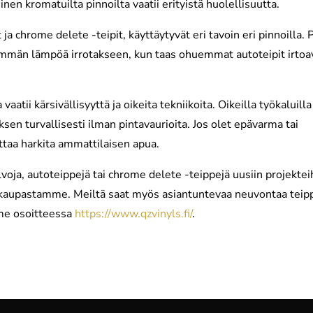
en kromatuilta pinnoilta vaatii erityistä huolellisuutta.
 ja chrome delete -teipit, käyttäytyvät eri tavoin eri pinnoilla.
emmän lämpöä irrotakseen, kun taas ohuemmat autoteipit irtoa
aatii kärsivällisyyttä ja oikeita tekniikoita. Oikeilla työkaluilla
sen turvallisesti ilman pintavaurioita. Jos olet epävarma tai
ttaa harkita ammattilaisen apua.
lvoja, autoteippejä tai chrome delete -teippejä uusiin projektei
kokaupastamme. Meiltä saat myös asiantuntevaa neuvontaa teip
mme osoitteessa
https://www.qzvinyls.fi/
.