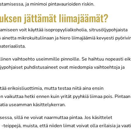
stamisessa, ja minimoi pintavaurioiden riskin.
auksen jättämät liimajäämät?
amiseen voit käyttää isopropyylialkoholia, sitrusöljypohjaista
ä ainetta mikrokuituliinaan ja hiero liimajäämiä kevyesti pyörivi
ateriaalista.
allinen vaihtoehto useimmille pinnoille. Se haihtuu nopeasti ei
öljypohjaiset puhdistusaineet ovat miedompia vaihtoehtoja ja
tää erikoisliuottimia, mutta testaa niitä aina ensin
aikuttaa hetki ennen kuin yrität pyyhkiä liimaa pois. Pintaan
aatia useamman käsittelykerran.
sessa, sillä ne voivat naarmuttaa pintaa. Jos käsittelet
teippejä, muista, että niiden liimat voivat olla erilaisia ja vaat