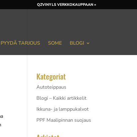
QZVINYLS VERKKOKAUPPAAN »
PYYDÄ TARJOUS
SOME
BLOGI
Kategoriat
Autoteippaus
Blogi – Kaikki artikkelit
Ikkuna- ja lamppukalvot
aa
PPF Maalipinnan suojaus
n