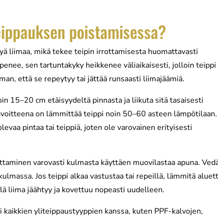
teippauksen poistamisessa?
 liimaa, mikä tekee teipin irrottamisesta huomattavasti
enee, sen tartuntakyky heikkenee väliaikaisesti, jolloin teippi
an, että se repeytyy tai jättää runsaasti liimajäämiä.
in 15–20 cm etäisyydeltä pinnasta ja liikuta sitä tasaisesti
Tavoitteena on lämmittää teippi noin 50–60 asteen lämpötilaan.
olevaa pintaa tai teippiä, joten ole varovainen erityisesti
rottaminen varovasti kulmasta käyttäen muovilastaa apuna. Ved
 kulmassa. Jos teippi alkaa vastustaa tai repeillä, lämmitä aluet
illä liima jäähtyy ja kovettuu nopeasti uudelleen.
kaikkien yliteippaustyyppien kanssa, kuten PPF-kalvojen,