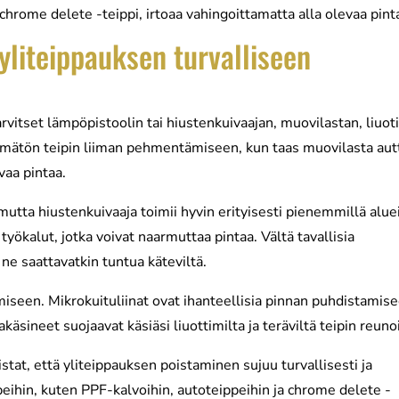
 chrome delete -teippi, irtoaa vahingoittamatta alla olevaa pint
 yliteippauksen turvalliseen
rvitset lämpöpistoolin tai hiustenkuivaajan, muovilastan, liuot
tämätön teipin liiman pehmentämiseen, kun taas muovilasta aut
vaa pintaa.
tta hiustenkuivaaja toimii hyvin erityisesti pienemmillä aluei
työkalut, jotka voivat naarmuttaa pintaa. Vältä tavallisia
 ne saattavatkin tuntua käteviltä.
miseen. Mikrokuituliinat ovat ihanteellisia pinnan puhdistamis
käsineet suojaavat käsiäsi liuottimilta ja teräviltä teipin reunoi
tat, että yliteippauksen poistaminen sujuu turvallisesti ja
peihin, kuten PPF-kalvoihin, autoteippeihin ja chrome delete -