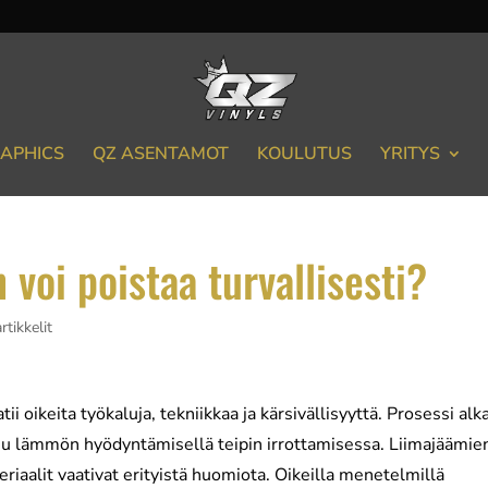
APHICS
QZ ASENTAMOT
KOULUTUS
YRITYS
 voi poistaa turvallisesti?
rtikkelit
ii oikeita työkaluja, tekniikkaa ja kärsivällisyyttä. Prosessi alk
tkuu lämmön hyödyntämisellä teipin irrottamisessa. Liimajäämie
eriaalit vaativat erityistä huomiota. Oikeilla menetelmillä