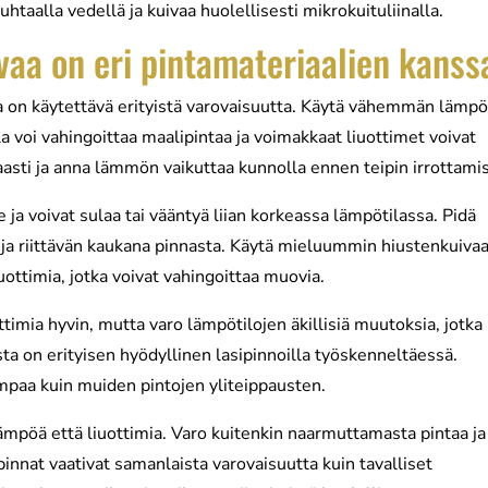
uhtaalla vedellä ja kuivaa huolellisesti mikrokuituliinalla.
avaa on eri pintamateriaalien kanss
a on käytettävä erityistä varovaisuutta. Käytä vähemmän lämpö
ila voi vahingoittaa maalipintaa ja voimakkaat liuottimet voivat
taasti ja anna lämmön vaikuttaa kunnolla ennen teipin irrottamis
ja voivat sulaa tai vääntyä liian korkeassa lämpötilassa. Pidä
ä ja riittävän kaukana pinnasta. Käytä mieluummin hiustenkuivaa
iuottimia, jotka voivat vahingoittaa muovia.
timia hyvin, mutta varo lämpötilojen äkillisiä muutoksia, jotka
sta on erityisen hyödyllinen lasipinnoilla työskenneltäessä.
mpaa kuin muiden pintojen yliteippausten.
ämpöä että liuottimia. Varo kuitenkin naarmuttamasta pintaa ja
innat vaativat samanlaista varovaisuutta kuin tavalliset