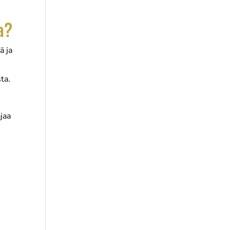
a?
ä ja
ta.
jaa