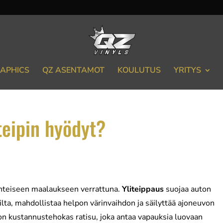
APHICS
QZ ASENTAMOT
KOULUTUS
YRITYS
teipin hyödyt?
rinteiseen maalaukseen verrattuna.
Yliteippaus
suojaa auton
ilta, mahdollistaa helpon värinvaihdon ja säilyttää ajoneuvon
on kustannustehokas ratisu, joka antaa vapauksia luovaan