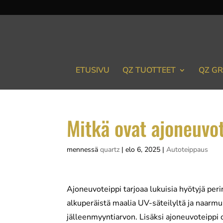
ETUSIVU
QZ TUOTTEET
QZ GR
Mitkä ovat ajoneuvo
mennessä
quartz
|
elo 6, 2025
|
Autoteippaus
Ajoneuvoteippi tarjoaa lukuisia hyötyjä pe
alkuperäistä maalia UV-säteilyltä ja naarmu
jälleenmyyntiarvon. Lisäksi ajoneuvoteippi 