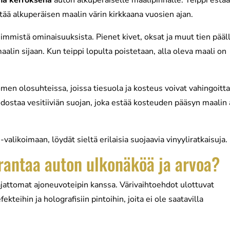
na kerroksena
auton alkuperäiselle maalipinnalle. Teippi estä
tää alkuperäisen maalin värin kirkkaana vuosien ajan.
immistä ominaisuuksista. Pienet kivet, oksat ja muut tien pääl
aalin sijaan. Kun teippi lopulta poistetaan, alla oleva maali on
men olosuhteissa, joissa tiesuola ja kosteus voivat vahingoitt
ostaa vesitiiviän suojan, joka estää kosteuden pääsyn maalin 
-valikoimaan, löydät sieltä erilaisia suojaavia vinyyliratkaisuja.
rantaa auton ulkonäköä ja arvoa?
ajattomat ajoneuvoteipin kanssa. Värivaihtoehdot ulottuvat
ekteihin ja holografisiin pintoihin, joita ei ole saatavilla