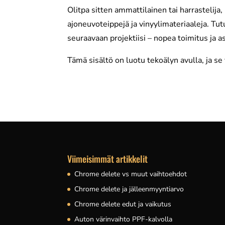
Olitpa sitten ammattilainen tai harrastelija,
ajoneuvoteippejä ja vinyylimateriaaleja. Tu
seuraavaan projektiisi – nopea toimitus ja 
Tämä sisältö on luotu tekoälyn avulla, ja se v
Viimeisimmät artikkelit
Chrome delete vs muut vaihtoehdot
Chrome delete ja jälleenmyyntiarvo
Chrome delete edut ja vaikutus
Auton värinvaihto PPF-kalvolla