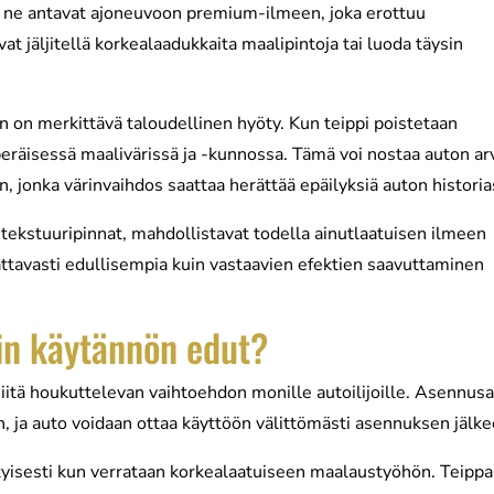
ka ne antavat ajoneuvoon premium-ilmeen, joka erottuu
vat jäljitellä korkealaadukkaita maalipintoja tai luoda täysin
 on merkittävä taloudellinen hyöty. Kun teippi poistetaan
peräisessä maalivärissä ja -kunnossa. Tämä voi nostaa auton ar
 jonka värinvaihdos saattaa herättää epäilyksiä auton historia
i tekstuuripinnat, mahdollistavat todella ainutlaatuisen ilmeen
tavasti edullisempia kuin vastaavien efektien saavuttaminen
in käytännön edut?
iitä houkuttelevan vaihtoehdon monille autoilijoille. Asennusa
 ja auto voidaan ottaa käyttöön välittömästi asennuksen jälke
tyisesti kun verrataan korkealaatuiseen maalaustyöhön. Teipp