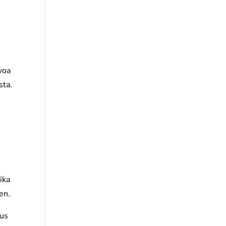
voa
sta.
ika
en.
aus