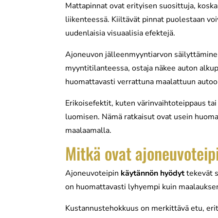
Mattapinnat ovat erityisen suosittuja, kos
liikenteessä. Kiiltävät pinnat puolestaan voi
uudenlaisia visuaalisia efektejä.
Ajoneuvon jälleenmyyntiarvon säilyttäminen
myyntitilanteessa, ostaja näkee auton alku
huomattavasti verrattuna maalattuun autoon,
Erikoisefektit, kuten värinvaihtoteippaus ta
luomisen. Nämä ratkaisut ovat usein huomat
maalaamalla.
Mitkä ovat ajoneuvoteip
Ajoneuvoteipin
käytännön hyödyt
tekevät s
on huomattavasti lyhyempi kuin maalauksen,
Kustannustehokkuus on merkittävä etu, eri