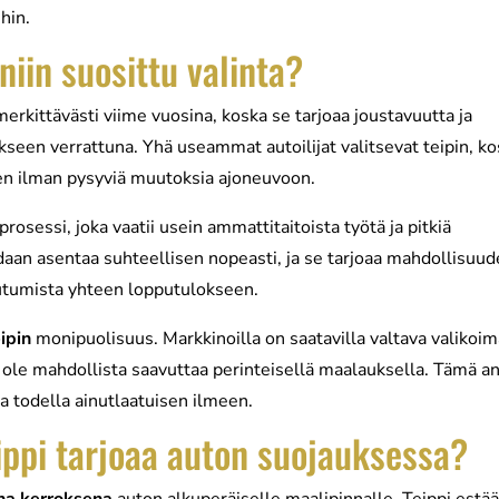
hin.
niin suosittu valinta?
rkittävästi viime vuosina, koska se tarjoaa joustavuutta ja
een verrattuna. Yhä useammat autoilijat valitsevat teipin, k
n ilman pysyviä muutoksia ajoneuvoon.
prosessi, joka vaatii usein ammattitaitoista työtä ja pitkiä
daan asentaa suhteellisen nopeasti, ja se tarjoaa mahdollisuu
itoutumista yhteen lopputulokseen.
eipin
monipuolisuus. Markkinoilla on saatavilla valtava valikoi
 ei ole mahdollista saavuttaa perinteisellä maalauksella. Tämä a
 todella ainutlaatuisen ilmeen.
ippi tarjoaa auton suojauksessa?