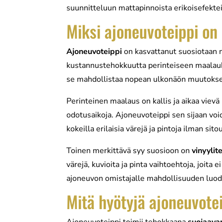
suunnitteluun mattapinnoista erikoisefektei
Miksi ajoneuvoteippi on 
Ajoneuvoteippi
on kasvattanut suosiotaan me
kustannustehokkuutta perinteiseen maalauks
se mahdollistaa nopean ulkonäön muutokse
Perinteinen maalaus on kallis ja aikaa vievä 
odotusaikoja. Ajoneuvoteippi sen sijaan voi
kokeilla erilaisia värejä ja pintoja ilman s
Toinen merkittävä syy suosioon on
vinyylit
värejä, kuvioita ja pinta vaihtoehtoja, joita
ajoneuvon omistajalle mahdollisuuden luoda
Mitä hyötyjä ajoneuvote