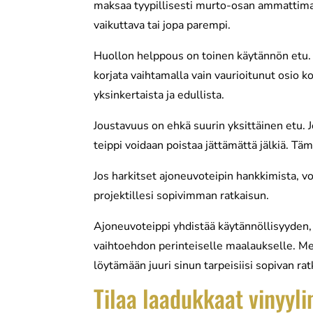
maksaa tyypillisesti murto-osan ammattimaa
vaikuttava tai jopa parempi.
Huollon helppous on toinen käytännön etu. A
korjata vaihtamalla vain vaurioitunut osio k
yksinkertaista ja edullista.
Joustavuus on ehkä suurin yksittäinen etu. J
teippi voidaan poistaa jättämättä jälkiä. T
Jos harkitset ajoneuvoteipin hankkimista, v
projektillesi sopivimman ratkaisun.
Ajoneuvoteippi yhdistää käytännöllisyyden, s
vaihtoehdon perinteiselle maalaukselle. Mei
löytämään juuri sinun tarpeisiisi sopivan rat
Tilaa laadukkaat vinyy