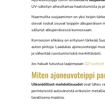
Ajoneuvoteippi toimii tehokkaana
suojaava
UV-säteilyn aiheuttamaa haalistumista ja pi
Naarmuilta suojaaminen on yksi teipin tärke
olevat roskat osuvat teippiin alkuperäisen m
säilynyt alkuperäisessä kunnossaan.
Korroosion ehkäisy on erityisen tärkeää Suo
auton pintoja. Laadukas ajoneuvoteippi muod
ja vähentää ruostumisriskiä merkittävästi.
Jos haluat tutustua laajempaan
QZ tuotteet
Miten ajoneuvoteippi pa
Ulkonäölliset mahdollisuudet
ovat lähes r
perinteisistä autoväreistä erikoisiin metallief
tavallisena maalina.