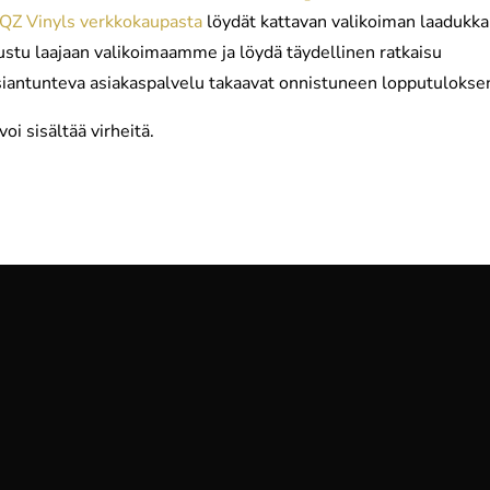
QZ Vinyls verkkokaupasta
löydät kattavan valikoiman laadukka
tustu laajaan valikoimaamme ja löydä täydellinen ratkaisu
asiantunteva asiakaspalvelu takaavat onnistuneen lopputulokse
oi sisältää virheitä.