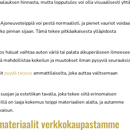
lauksen hinnasta, mutta lopputulos voi olla visuaalisesti yht
joneuvoteippiä voi pestä normaalisti, ja pienet vauriot voida
oko pinnan sijaan. Tämä tekee pitkäaikaisesta ylläpidosta
os haluat vaihtaa auton väriä tai palata alkuperäiseen ilmeesee
ämä mahdollistaa kokeilun ja muutokset ilman pysyviä seurauksia
oit
pyydä tarjous
ammattilaiselta, joka auttaa valitsemaan
uojan ja estetiikan tavalla, joka tekee siitä erinomaisen
llä on laaja kokemus teippi materiaalien alalta, ja autamme
kaisun.
limateriaalit verkkokaupastamme