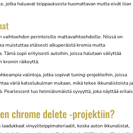
jille, jotka haluavat teippauksesta huomattavan mutta eivät liian
nat
an vaihtoehdon perinteisille mattavaihtoehdoille. Niissä on
oka muistuttaa etäisesti alkuperäistä kromia mutta
ämä sopii erityisesti autoihin, joissa halutaan säilyttää
n kromin räikeyttä.
hkeampia valintoja, jotka sopivat tuning-projekteihin, joissa
ihtaa väriä katselukulman mukaan, mikä tekee ikkunalistoista j
. Pearlescent tuo helmiäismäistä syvyyttä, joka näyttää erilais
ten chrome delete -projektiin?
laadukkaat vinyyliteippimateriaalit, koska auton ikkunalistat,