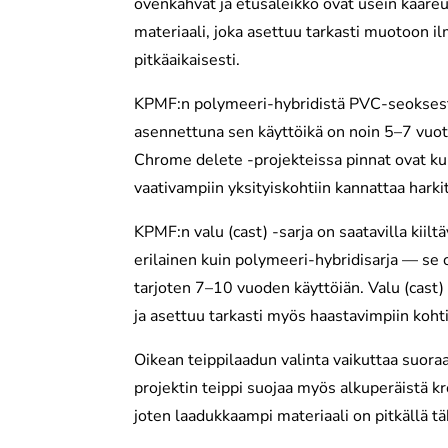
ovenkahvat ja etusäleikkö ovat usein kaareut
materiaali, joka asettuu tarkasti muotoon i
pitkäaikaisesti.
KPMF:n polymeeri-hybridistä PVC-seoksesta 
asennettuna sen käyttöikä on noin 5–7 vuotta,
Chrome delete -projekteissa pinnat ovat kuit
vaativampiin yksityiskohtiin kannattaa harki
KPMF:n valu (cast) -sarja on saatavilla kiil
erilainen kuin polymeeri-hybridisarja — se
tarjoten 7–10 vuoden käyttöiän. Valu (cast
ja asettuu tarkasti myös haastavimpiin kohti
Oikean teippilaadun valinta vaikuttaa suor
projektin teippi suojaa myös alkuperäistä kr
joten laadukkaampi materiaali on pitkällä t