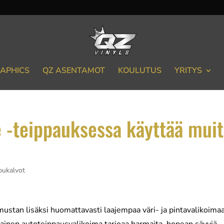
APHICS
QZ ASENTAMOT
KOULUTUS
YRITYS
 -teippauksessa käyttää mui
pukalvot
ustan lisäksi huomattavasti laajempaa väri- ja pintavalikoimaa