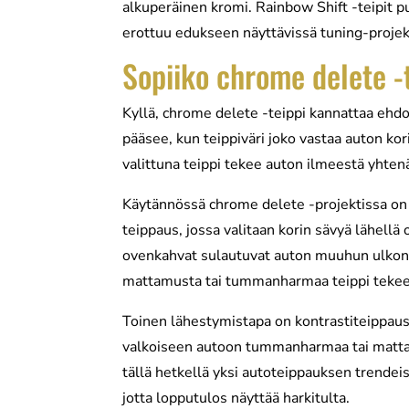
alkuperäinen kromi. Rainbow Shift -teipit pu
erottuu edukseen näyttävissä tuning-projek
Sopiiko chrome delete -
Kyllä, chrome delete -teippi kannattaa ehd
pääsee, kun teippiväri joko vastaa auton ko
valittuna teippi tekee auton ilmeestä yhtenäi
Käytännössä chrome delete -projektissa on 
teippaus, jossa valitaan korin sävyä lähellä o
ovenkahvat sulautuvat auton muuhun ulkonäk
mattamusta tai tummanharmaa teippi tekee
Toinen lähestymistapa on kontrastiteippaus, 
valkoiseen autoon tummanharmaa tai matta
tällä hetkellä yksi autoteippauksen trendeis
jotta lopputulos näyttää harkitulta.