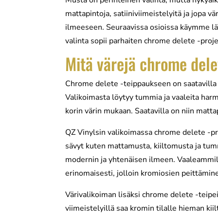
Musta on perinteinen valinta, mutta nykyai
mattapintoja, satiiniviimeistelyitä ja jopa v
ilmeeseen. Seuraavissa osioissa käymme läpi
valinta sopii parhaiten chrome delete -proje
Mitä värejä chrome dele
Chrome delete -teippaukseen on saatavilla 
Valikoimasta löytyy tummia ja vaaleita harmai
korin värin mukaan. Saatavilla on niin mattapi
QZ Vinylsin valikoimassa chrome delete -pro
sävyt kuten mattamusta, kiiltomusta ja tu
modernin ja yhtenäisen ilmeen. Vaaleammilla
erinomaisesti, jolloin kromiosien peittämin
Värivalikoiman lisäksi chrome delete -teipei
viimeistelyillä saa kromin tilalle hieman kii