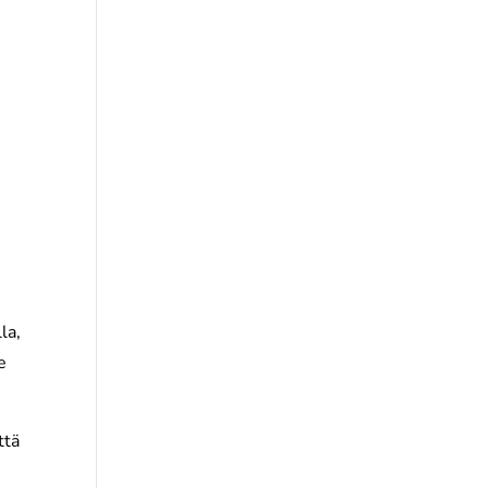
la,
e
ttä