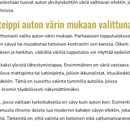
olestaan tuovat auton yksityiskohtiin väriä vaihtavan efektin, 
teissa.
teippi auton värin mukaan valittun
ottomasti valita auton värin mukaan. Parhaaseen lopputulokse
rin sävyä tai muodostaa tietoisen kontrastin sen kanssa. Oikein
sen ja harkitun, väärällä värillä lopputulos voi näyttää epäsiist
kaksi yleistä lähestymistapaa. Ensimmäinen on väriä vastaava
leva mattapinta tai satiinipinta, jolloin ikkunalistat, etusäleikkö
öön. Tämä on suosittu valinta tummilla autoilla, joissa
 kromin täydellisesti näkymättömäksi.
jossa valitaan tarkoituksella eri sävy kuin auton kori. Esimerki
musta chrome delete luo modernin kahden sävyn efektin, joka
tä. Tärkeintä on, että valinta on tietoinen eikä sattumanvarain