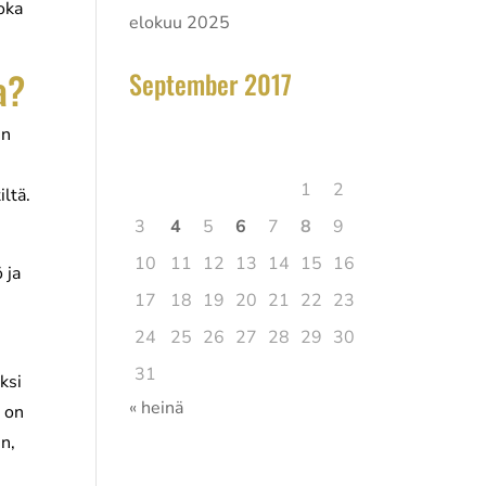
joka
elokuu 2025
a?
September 2017
elokuu 2026
en
Ma
Ti
Ke
To
Pe
La
Su
1
2
iltä.
3
4
5
6
7
8
9
10
11
12
13
14
15
16
 ja
17
18
19
20
21
22
23
24
25
26
27
28
29
30
31
ksi
« heinä
 on
en,