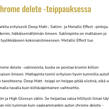
chrome delete -teippauksessa
ta erityisesti Deep Matt-, Satiini- ja Metallic Effect -pintoja.
ernin, häikäisemättömän ilmeen. Satiinipinta on mattaisen ja
i tyylikkääseen kokonaisilmeeseen. Metallic Effect tuo
ome delete -valinnoista, koska se poistaa kromin kiillon
aikaisen ilmeen. Mattapinta toimii erityisen hyvin tummilla autoil
tavoitteena. Deep Matt -teippi on helppo pitää siistinä, eikä s
alla tavalla kuin kiiltäväpintainen vaihtoehto.
in ja High Glossyn väliin. Se heijastaa valoa hillitysti ilman täy
innan niin tumman kuin vaaleammankin auton chrome delete -