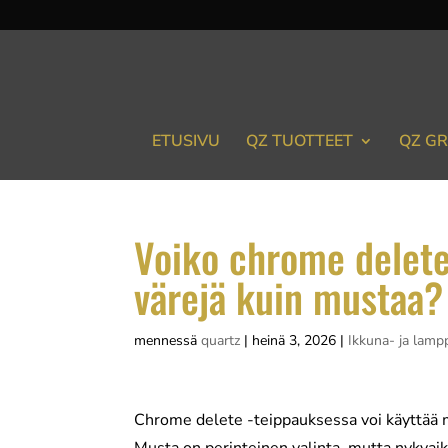
ETUSIVU
QZ TUOTTEET
QZ GR
Voiko chrome delete
värejä kuin mustaa?
mennessä
quartz
|
heinä 3, 2026
|
Ikkuna- ja lamp
Chrome delete -teippauksessa voi käyttää m