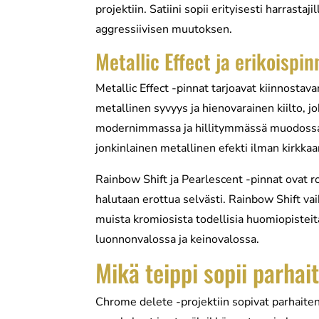
projektiin. Satiini sopii erityisesti harrasta
aggressiivisen muutoksen.
Metallic Effect ja erikoispin
Metallic Effect -pinnat tarjoavat kiinnostav
metallinen syvyys ja hienovarainen kiilto, j
modernimmassa ja hillitymmässä muodossa. T
jonkinlainen metallinen efekti ilman kirkkaa
Rainbow Shift ja Pearlescent -pinnat ovat ro
halutaan erottua selvästi. Rainbow Shift va
muista kromiosista todellisia huomiopisteitä
luonnonvalossa ja keinovalossa.
Mikä teippi sopii parhai
Chrome delete -projektiin sopivat parhaiten 