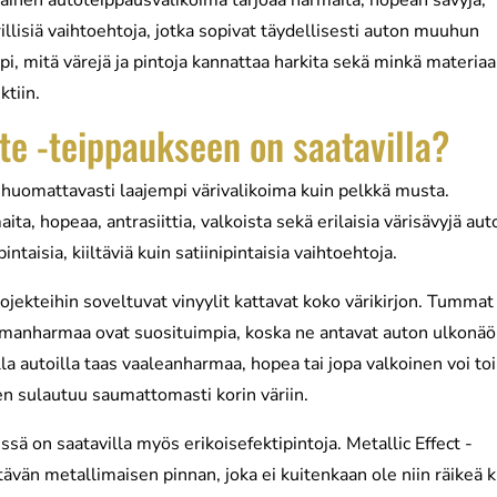
kainen autoteippausvalikoima tarjoaa harmaita, hopean sävyjä,
ärillisiä vaihtoehtoja, jotka sopivat täydellisesti auton muuhun
, mitä värejä ja pintoja kannattaa harkita sekä minkä materiaa
ktiin.
te -teippaukseen on saatavilla?
huomattavasti laajempi värivalikoima kuin pelkkä musta.
ta, hopeaa, antrasiittia, valkoista sekä erilaisia värisävyjä aut
ntaisia, kiiltäviä kuin satiinipintaisia vaihtoehtoja.
jekteihin soveltuvat vinyylit kattavat koko värikirjon. Tummat
mmanharmaa ovat suosituimpia, koska ne antavat auton ulkonäö
 autoilla taas vaaleanharmaa, hopea tai jopa valkoinen voi to
en sulautuu saumattomasti korin väriin.
ssä on saatavilla myös erikoisefektipintoja. Metallic Effect -
ltävän metallimaisen pinnan, joka ei kuitenkaan ole niin räikeä 