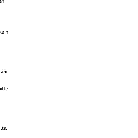
aan
kein
ltään
ille
,
lta.