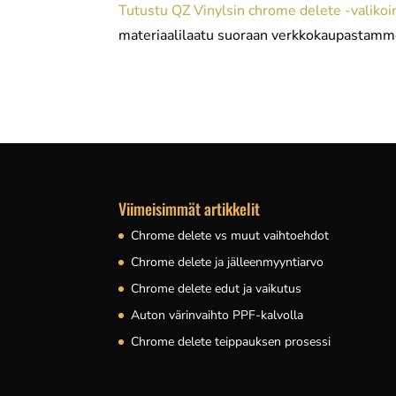
Tutustu QZ Vinylsin chrome delete -valiko
materiaalilaatu suoraan verkkokaupastamm
Viimeisimmät artikkelit
Chrome delete vs muut vaihtoehdot
Chrome delete ja jälleenmyyntiarvo
Chrome delete edut ja vaikutus
Auton värinvaihto PPF-kalvolla
Chrome delete teippauksen prosessi