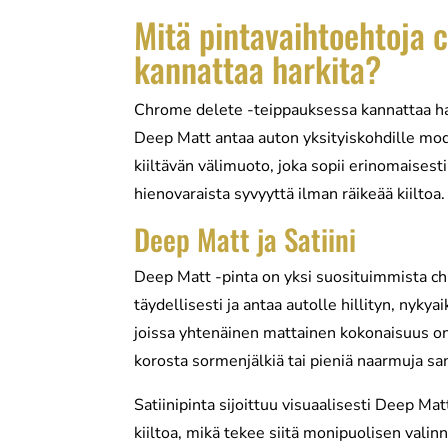
Mitä pintavaihtoehtoja 
kannattaa harkita?
Chrome delete -teippauksessa kannattaa harki
Deep Matt antaa auton yksityiskohdille mod
kiiltävän välimuoto, joka sopii erinomaisest
hienovaraista syvyyttä ilman räikeää kiiltoa.
Deep Matt ja Satiini
Deep Matt -pinta on yksi suosituimmista chr
täydellisesti ja antaa autolle hillityn, nyky
joissa yhtenäinen mattainen kokonaisuus on 
korosta sormenjälkiä tai pieniä naarmuja sam
Satiinipinta sijoittuu visuaalisesti Deep Matt
kiiltoa, mikä tekee siitä monipuolisen val