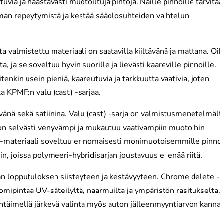
uvia ja haastavasti muotoiltuja pintoja. Näille pinnoille tarvit
lman repeytymistä ja kestää sääolosuhteiden vaihtelun
valmistettu materiaali on saatavilla kiiltävänä ja mattana. Oi
 ja se soveltuu hyvin suorille ja lievästi kaareville pinnoille.
enkin usein pieniä, kaareutuvia ja tarkkuutta vaativia, joten
ta KPMF:n valu (cast) -sarjaa.
tävänä sekä satiinina. Valu (cast) -sarja on valmistusmenetelmä
 on selvästi venyvämpi ja mukautuu vaativampiin muotoihin
) -materiaali soveltuu erinomaisesti monimuotoisemmille pinno
in, joissa polymeeri-hybridisarjan joustavuus ei enää riitä.
aan lopputuloksen siisteyteen ja kestävyyteen. Chrome delete -
omipintaa UV-säteilyltä, naarmuilta ja ympäristön rasitukselta
ähtäimellä järkevä valinta myös auton jälleenmyyntiarvon kanna