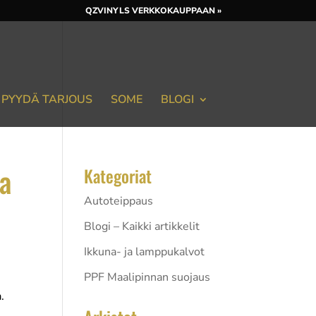
QZVINYLS VERKKOKAUPPAAN »
PYYDÄ TARJOUS
SOME
BLOGI
ta
Kategoriat
Autoteippaus
Blogi – Kaikki artikkelit
Ikkuna- ja lamppukalvot
PPF Maalipinnan suojaus
.