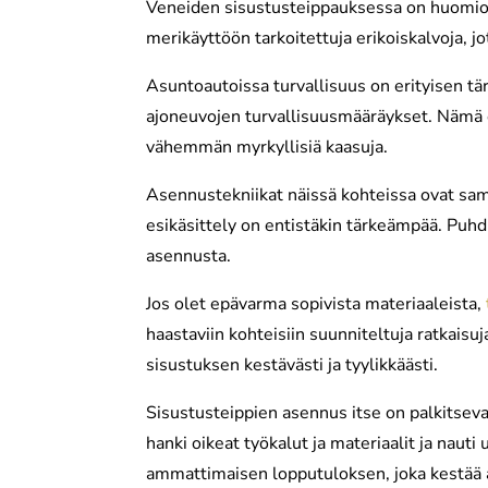
Veneiden sisustusteippauksessa on huomioit
merikäyttöön tarkoitettuja erikoiskalvoja, j
Asuntoautoissa turvallisuus on erityisen tä
ajoneuvojen turvallisuusmääräykset. Nämä er
vähemmän myrkyllisiä kaasuja.
Asennustekniikat näissä kohteissa ovat sam
esikäsittely on entistäkin tärkeämpää. Puhdi
asennusta.
Jos olet epävarma sopivista materiaaleista,
haastaviin kohteisiin suunniteltuja ratkaisuj
sisustuksen kestävästi ja tyylikkäästi.
Sisustusteippien asennus itse on palkitseva
hanki oikeat työkalut ja materiaalit ja nauti
ammattimaisen lopputuloksen, joka kestää a