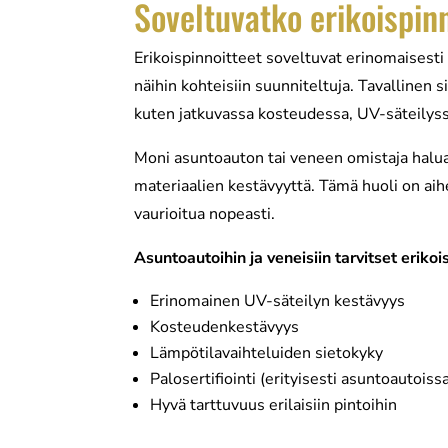
Soveltuvatko erikoispinn
Erikoispinnoitteet soveltuvat erinomaisesti 
näihin kohteisiin suunniteltuja. Tavallinen s
kuten jatkuvassa kosteudessa, UV-säteilyss
Moni asuntoauton tai veneen omistaja halua
materiaalien kestävyyttä. Tämä huoli on aihee
vaurioitua nopeasti.
Asuntoautoihin ja veneisiin tarvitset erikois
Erinomainen UV-säteilyn kestävyys
Kosteudenkestävyys
Lämpötilavaihteluiden sietokyky
Palosertifiointi (erityisesti asuntoautoiss
Hyvä tarttuvuus erilaisiin pintoihin