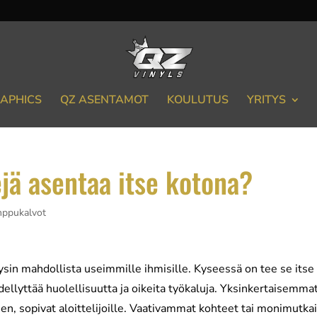
APHICS
QZ ASENTAMOT
KOULUTUS
YRITYS
jä asentaa itse kotona?
amppukalvot
sin mahdollista useimmille ihmisille. Kyseessä on tee se itse
 edellyttää huolellisuutta ja oikeita työkaluja. Yksinkertaisemma
nen, sopivat aloittelijoille. Vaativammat kohteet tai monimutka