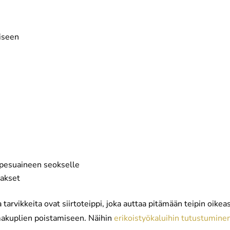
miseen
anpesuaineen seokselle
sakset
arvikkeita ovat siirtoteippi, joka auttaa pitämään teipin oikea
lmakuplien poistamiseen. Näihin
erikoistyökaluihin tutustumine