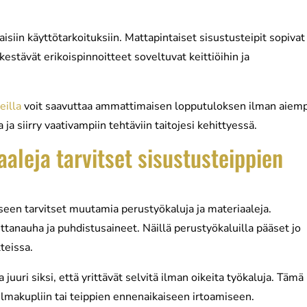
laisiin käyttötarkoituksiin. Mattapintaiset sisustusteipit sopivat
kestävät erikoispinnoitteet soveltuvat keittiöihin ja
eilla
voit saavuttaa ammattimaisen lopputuloksen ilman aiem
a siirry vaativampiin tehtäviin taitojesi kehittyessä.
aaleja tarvitset sisustusteippien
een tarvitset muutamia perustyökaluja ja materiaaleja.
ittanauha ja puhdistusaineet. Näillä perustyökaluilla pääset jo
teissa.
uri siksi, että yrittävät selvitä ilman oikeita työkaluja. Tämä
lmakupliin tai teippien ennenaikaiseen irtoamiseen.