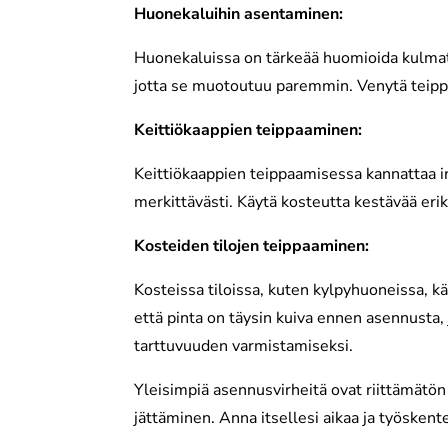
Huonekaluihin asentaminen:
Huonekaluissa on tärkeää huomioida kulmat 
jotta se muotoutuu paremmin. Venytä teippiä
Keittiökaappien teippaaminen:
Keittiökaappien teippaamisessa kannattaa ir
merkittävästi. Käytä kosteutta kestävää erik
Kosteiden tilojen teippaaminen:
Kosteissa tiloissa, kuten kylpyhuoneissa, kä
että pinta on täysin kuiva ennen asennusta
tarttuvuuden varmistamiseksi.
Yleisimpiä asennusvirheitä ovat riittämätön 
jättäminen. Anna itsellesi aikaa ja työskent