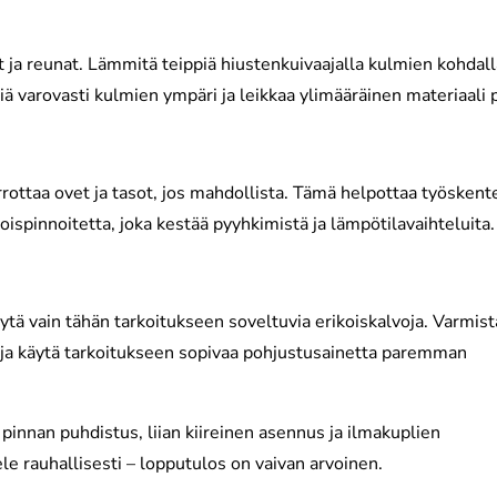
ja reunat. Lämmitä teippiä hiustenkuivaajalla kulmien kohdall
 varovasti kulmien ympäri ja leikkaa ylimääräinen materiaali p
rottaa ovet ja tasot, jos mahdollista. Tämä helpottaa työskent
oispinnoitetta, joka kestää pyyhkimistä ja lämpötilavaihteluita.
ytä vain tähän tarkoitukseen soveltuvia erikoiskalvoja. Varmist
, ja käytä tarkoitukseen sopivaa pohjustusainetta paremman
pinnan puhdistus, liian kiireinen asennus ja ilmakuplien
ele rauhallisesti – lopputulos on vaivan arvoinen.