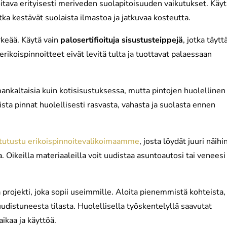
ava erityisesti meriveden suolapitoisuuden vaikutukset. Käyt
otka kestävät suolaista ilmastoa ja jatkuvaa kosteutta.
rkeää. Käytä vain
palosertifioituja sisustusteippejä
, jotka täytt
ikoispinnoitteet eivät levitä tulta ja tuottavat palaessaan
ankaltaisia kuin kotisisustuksessa, mutta pintojen huolellinen
sta pinnat huolellisesti rasvasta, vahasta ja suolasta ennen
tutustu erikoispinnoitevalikoimaamme
, josta löydät juuri näihi
a. Oikeilla materiaaleilla voit uudistaa asuntoautosi tai veneesi
 projekti, joka sopii useimmille. Aloita pienemmistä kohteista,
 uudistuneesta tilasta. Huolellisella työskentelyllä saavutat
ikaa ja käyttöä.