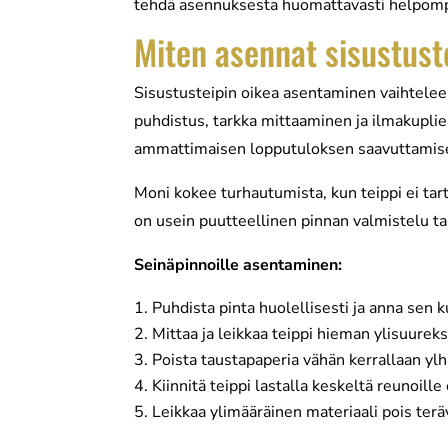
tehdä asennuksesta huomattavasti helpom
Miten asennat sisustuste
Sisustusteipin oikea asentaminen vaihtelee
puhdistus, tarkka mittaaminen ja ilmakuplie
ammattimaisen lopputuloksen saavuttamise
Moni kokee turhautumista, kun teippi ei ta
on usein puutteellinen pinnan valmistelu ta
Seinäpinnoille asentaminen:
Puhdista pinta huolellisesti ja anna sen k
Mittaa ja leikkaa teippi hieman ylisuureks
Poista taustapaperia vähän kerrallaan ylh
Kiinnitä teippi lastalla keskeltä reunoill
Leikkaa ylimääräinen materiaali pois teräv