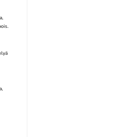
a,
ois.
elyä
a,