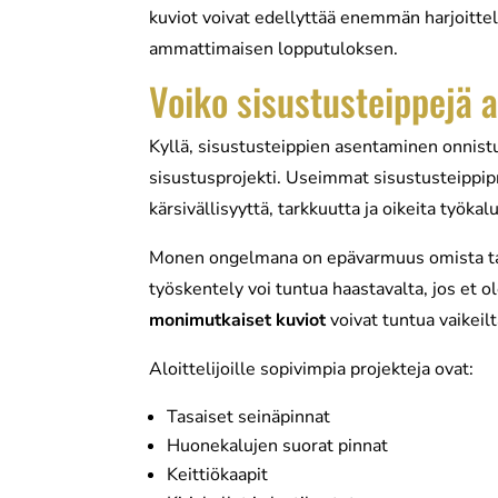
kuviot voivat edellyttää enemmän harjoittelu
ammattimaisen lopputuloksen.
Voiko sisustusteippejä 
Kyllä, sisustusteippien asentaminen onnistu
sisustusprojekti. Useimmat sisustusteippipro
kärsivällisyyttä, tarkkuutta ja oikeita työkalu
Monen ongelmana on epävarmuus omista tai
työskentely voi tuntua haastavalta, jos et ol
monimutkaiset kuviot
voivat tuntua vaikeilt
Aloittelijoille sopivimpia projekteja ovat:
Tasaiset seinäpinnat
Huonekalujen suorat pinnat
Keittiökaapit