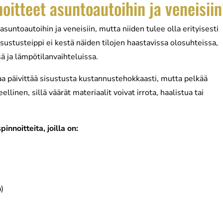
oitteet asuntoautoihin ja veneisii
asuntoautoihin ja veneisiin, mutta niiden tulee olla erityisesti
isustusteippi ei kestä näiden tilojen haastavissa olosuhteissa,
ä ja lämpötilanvaihteluissa.
a päivittää sisustusta kustannustehokkaasti, mutta pelkää
llinen, sillä väärät materiaalit voivat irrota, haalistua tai
pinnoitteita, joilla on:
a)