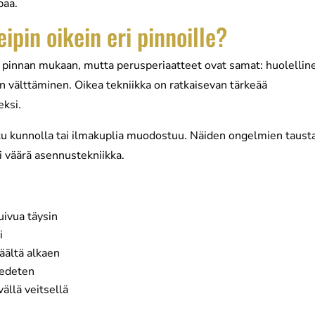
paa.
ipin oikein eri pinnoille?
 pinnan mukaan, mutta perusperiaatteet ovat samat: huolellin
n välttäminen. Oikea tekniikka on ratkaisevan tärkeää
ksi.
rtu kunnolla tai ilmakuplia muodostuu. Näiden ongelmien tausta
i väärä asennustekniikka.
uivua täysin
i
äältä alkaen
e edeten
ällä veitsellä