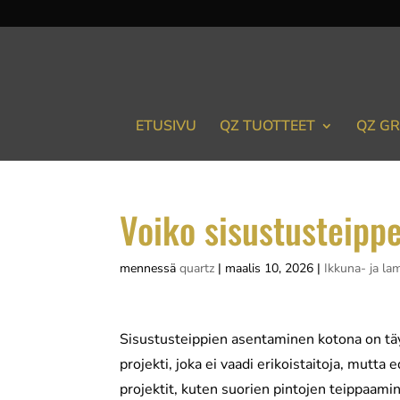
ETUSIVU
QZ TUOTTEET
QZ GR
Voiko sisustusteippe
mennessä
quartz
|
maalis 10, 2026
|
Ikkuna- ja l
Sisustusteippien asentaminen kotona on täy
projekti, joka ei vaadi erikoistaitoja, mutta
projektit, kuten suorien pintojen teippaami