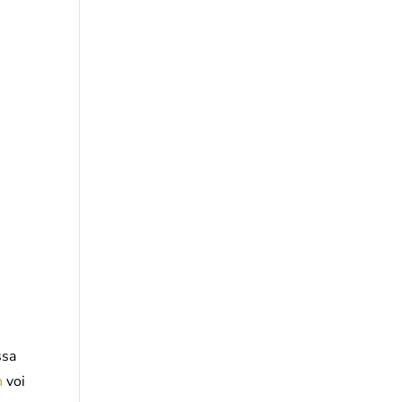
ssa
n
voi