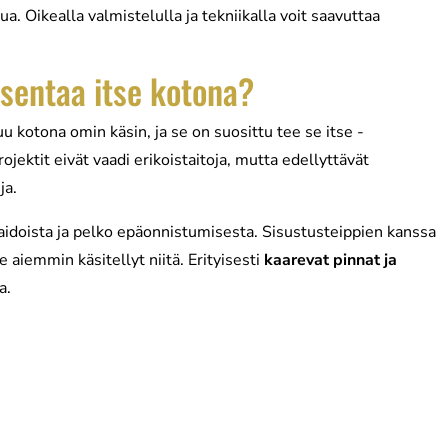
a. Oikealla valmistelulla ja tekniikalla voit saavuttaa
asentaa itse kotona?
u kotona omin käsin, ja se on suosittu tee se itse -
jektit eivät vaadi erikoistaitoja, mutta edellyttävät
ja.
doista ja pelko epäonnistumisesta. Sisustusteippien kanssa
e aiemmin käsitellyt niitä. Erityisesti
kaarevat pinnat ja
a.