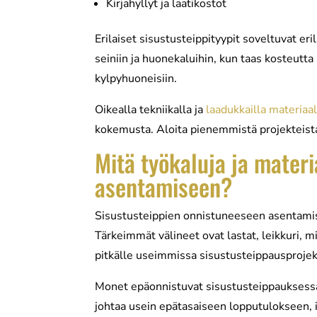
Kirjahyllyt ja laatikostot
Erilaiset sisustusteippityypit soveltuvat eri
seiniin ja huonekaluihin, kun taas kosteutta 
kylpyhuoneisiin.
Oikealla tekniikalla ja
laadukkailla materiaal
kokemusta. Aloita pienemmistä projekteista j
Mitä työkaluja ja materi
asentamiseen?
Sisustusteippien onnistuneeseen asentamis
Tärkeimmät välineet ovat lastat, leikkuri, m
pitkälle useimmissa sisustusteippausprojek
Monet epäonnistuvat sisustusteippauksessa ju
johtaa usein epätasaiseen lopputulokseen, i