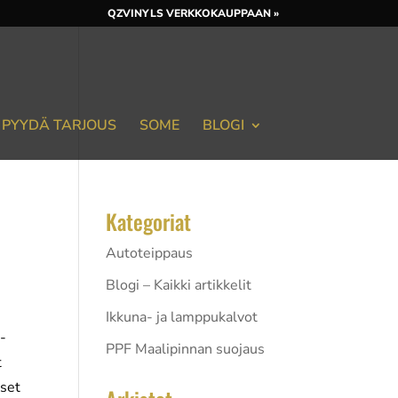
QZVINYLS VERKKOKAUPPAAN »
PYYDÄ TARJOUS
SOME
BLOGI
Kategoriat
Autoteippaus
Blogi – Kaikki artikkelit
Ikkuna- ja lamppukalvot
 -
PPF Maalipinnan suojaus
t
iset