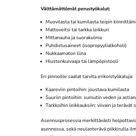
Välttämättömät perustyökalut:
Muovilasta tai kumilasta teipin kiinnittä
Mattoveitsi tai tarkka leikkuri
Mittanauha ja suorakulma
Puhdistusaineet (isopropyylialkoholi)
Nukkaamaton liina
Hiustenkuivaaja tai lämpöpistooli
Eri pinnoille saatat tarvita erikoistyökaluja:
Kaareviin pintoihin: joustava kumilasta
Suuriin pintoihin: sumutin veden ja asti
Tarkkoihin leikkauksiin: viivain ja terävät 
Asennusprosessia merkittävästi helpottavia t
asennossa, sekä neulanterävä piikkirulla i