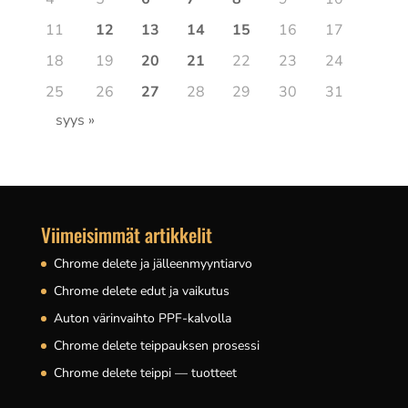
11
12
13
14
15
16
17
18
19
20
21
22
23
24
25
26
27
28
29
30
31
syys »
Viimeisimmät artikkelit
Chrome delete ja jälleenmyyntiarvo
Chrome delete edut ja vaikutus
Auton värinvaihto PPF-kalvolla
Chrome delete teippauksen prosessi
Chrome delete teippi — tuotteet