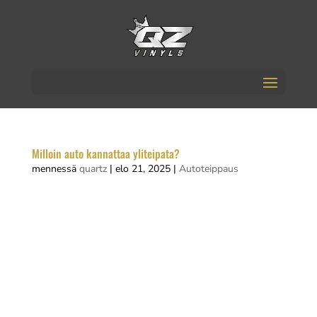
Milloin auto kannattaa yliteipata?
mennessä
quartz
|
elo 21, 2025
|
Autoteippaus
Auton yliteippaus kannattaa useimmiten silloin,
kun haluat suojata alkuperäistä maalia, muuttaa
auton ulkonäköä väliaikaisesti tai mainostaa
yritystäsi tehokkaasti. Yliteippaus tarjoaa
kustannustehokkaan tavan uudistaa auton ilme
ilman pysyviä muutoksia. Yritykset...