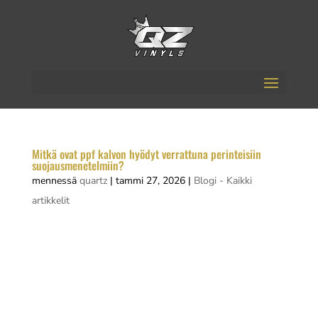
Mitkä ovat ppf kalvon hyödyt verrattuna perinteisiin
suojausmenetelmiin?
mennessä
quartz
|
tammi 27, 2026
|
Blogi - Kaikki
artikkelit
PPF-kalvo (Paint Protection Film) on yksi
tehokkaimmista tavoista suojata ajoneuvon
maalipintaa naarmuilta, kiveniskemiltä ja
ympäristön aiheuttamilta vaurioilta. Tämä
läpinäkyvä polyuretaanikalvo tarjoaa kestävän ja