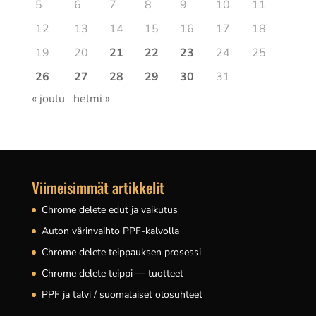
5
6
7
8
9
10
11
12
13
14
15
16
17
18
19
20
21
22
23
24
25
26
27
28
29
30
31
« joulu
helmi »
Viimeisimmät artikkelit
Chrome delete edut ja vaikutus
Auton värinvaihto PPF-kalvolla
Chrome delete teippauksen prosessi
Chrome delete teippi — tuotteet
PPF ja talvi / suomalaiset olosuhteet