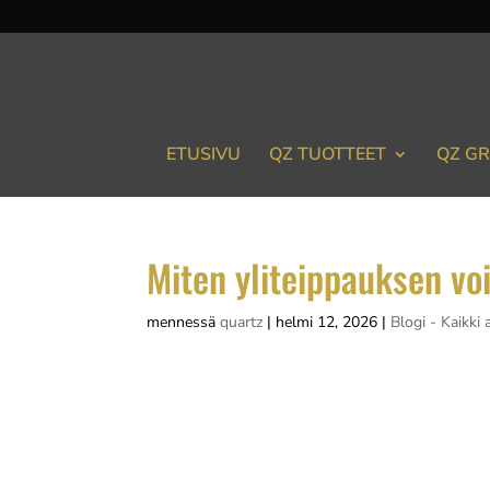
ETUSIVU
QZ TUOTTEET
QZ GR
Miten yliteippauksen voi
mennessä
quartz
|
helmi 12, 2026
|
Blogi - Kaikki a
Yliteippauksen poistaminen turvallisesti vaat
tarvittavien työkalujen kokoamisella ja ja
poistaminen on tärkeä vaihe, ja eri...