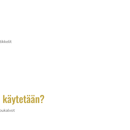
 ja ostajien...
tikkelit
a voidaan muuttaa pintojen ulkonäköä tai suojata niitä erilaisi
kuperäisen pinnan päälle asennetaan erityinen vinyylikalvo tai
 käytetään?
pukalvot
oituksiin sekä autoissa että rakennuksissa. Tämä