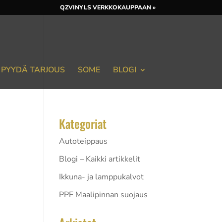
QZVINYLS VERKKOKAUPPAAN »
PYYDÄ TARJOUS
SOME
BLOGI
Kategoriat
Autoteippaus
Blogi – Kaikki artikkelit
aa
Ikkuna- ja lamppukalvot
n
PPF Maalipinnan suojaus