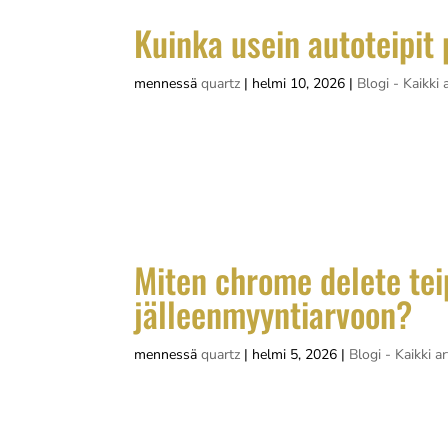
Kuinka usein autoteipit 
mennessä
quartz
|
helmi 10, 2026
|
Blogi - Kaikki a
Autoteippien käyttöikä vaihtelee tyypillises
asennustavasta ja käyttöolosuhteista. Kork
edullisemmat materiaalit saattavat vaatia 
Miten chrome delete tei
jälleenmyyntiarvoon?
mennessä
quartz
|
helmi 5, 2026
|
Blogi - Kaikki ar
Chrome delete -teippaus vaikuttaa auton j
kromiosat peitetään yleensä mustalla vinyyli