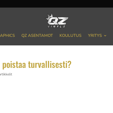
APHICS
QZ ASENTAMOT
KOULUTUS
YRITYS
 poistaa turvallisesti?
rtikkelit
ii oikeita työkaluja, tekniikkaa ja kärsivällisyyttä. Prosessi alk
tkuu lämmön hyödyntämisellä teipin irrottamisessa. Liimajäämie