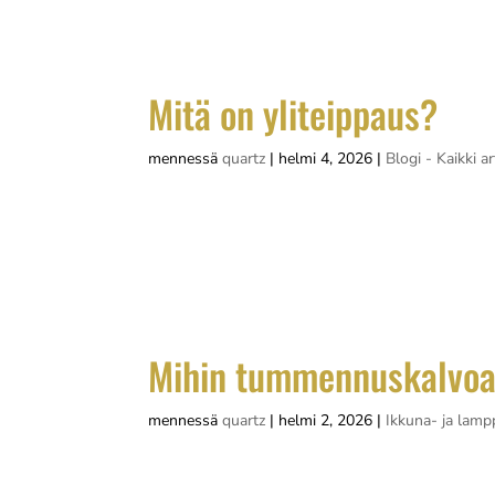
toteutuksen laadusta, vallitsevista trendeistä
Mitä on yliteippaus?
mennessä
quartz
|
helmi 4, 2026
|
Blogi - Kaikki ar
Yliteippaus on monipuolinen menetelmä, joll
rasituksilta. Kyseessä on prosessi, jossa al
teippi, joka voi olla läpinäkyvä suojakalvo...
Mihin tummennuskalvoa
mennessä
quartz
|
helmi 2, 2026
|
Ikkuna- ja lamp
Tummennuskalvoa käytetään moniin eri tark