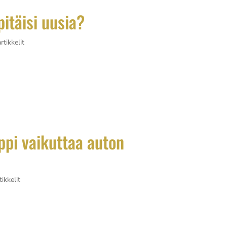
pitäisi uusia?
rtikkelit
ti 3–7 vuoden välillä riippuen materiaalin laadusta,
ealaatuiset vinyyliteippaukset kestävät pidempään, kun taas
uusimista jo muutaman...
ppi vaikuttaa auton
tikkelit
älleenmyyntiarvoon monella tavalla. Tämä muokkaus, jossa aut
teipillä, voi joko nostaa tai laskea auton arvoa riippuen