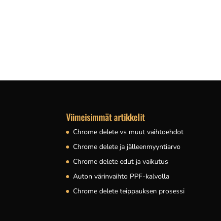
vinyylimateriaalina toimiva kalvo tarjoaa UV
myös sisustuselementtinä. Yleisimpiä käyttö
Viimeisimmät artikkelit
Chrome delete vs muut vaihtoehdot
Chrome delete ja jälleenmyyntiarvo
Chrome delete edut ja vaikutus
Auton värinvaihto PPF-kalvolla
Chrome delete teippauksen prosessi