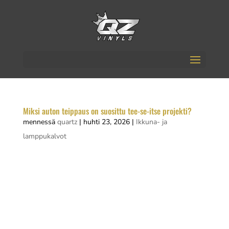
Miksi auton teippaus on suosittu tee-se-itse projekti?
mennessä
quartz
|
huhti 23, 2026
|
Ikkuna- ja
lamppukalvot
Auton teippaus on suosittu tee-se-itse-projekti,
koska se antaa sinulle mahdollisuuden muuttaa
auton ulkonäköä ilman pysyvää maalausta.
Yliteippauksella voit vaihtaa väriä, lisätä kuvioita
tai suojata alkuperäistä maalia. Projekti sopii sekä