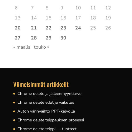
6
7
8
9
10
11
12
13
14
15
16
17
18
19
20
21
22
23
24
25
26
27
28
29
30
« maalis
touko »
Viimeisimmät artikkelit
Chrome delete ja jälleenmyyntiarvo
Chrome delete edut ja vaikutus
Auton värinvaihto PPF-kalvolla
Chrome delete teippauksen prosessi
Chrome delete teippi — tuotteet