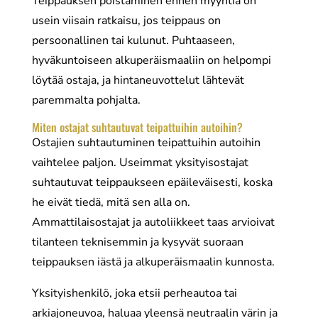
Teippauksen poistaminen ennen myyntiä on
usein viisain ratkaisu, jos teippaus on
persoonallinen tai kulunut. Puhtaaseen,
hyväkuntoiseen alkuperäismaaliin on helpompi
löytää ostaja, ja hintaneuvottelut lähtevät
paremmalta pohjalta.
Miten ostajat suhtautuvat teipattuihin autoihin?
Ostajien suhtautuminen teipattuihin autoihin
vaihtelee paljon. Useimmat yksityisostajat
suhtautuvat teippaukseen epäileväisesti, koska
he eivät tiedä, mitä sen alla on.
Ammattilaisostajat ja autoliikkeet taas arvioivat
tilanteen teknisemmin ja kysyvät suoraan
teippauksen iästä ja alkuperäismaalin kunnosta.
Yksityishenkilö, joka etsii perheautoa tai
arkiajoneuvoa, haluaa yleensä neutraalin värin ja