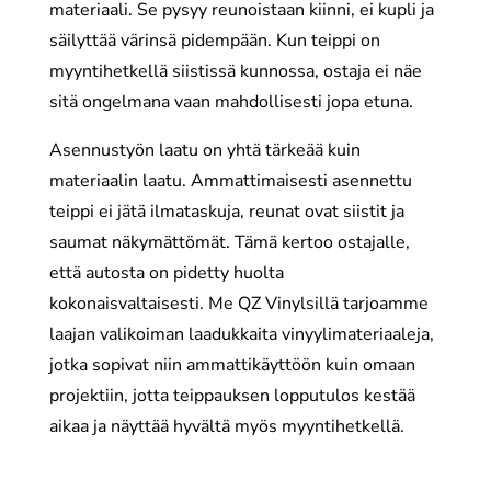
materiaali. Se pysyy reunoistaan kiinni, ei kupli ja
säilyttää värinsä pidempään. Kun teippi on
myyntihetkellä siistissä kunnossa, ostaja ei näe
sitä ongelmana vaan mahdollisesti jopa etuna.
Asennustyön laatu on yhtä tärkeää kuin
materiaalin laatu. Ammattimaisesti asennettu
teippi ei jätä ilmataskuja, reunat ovat siistit ja
saumat näkymättömät. Tämä kertoo ostajalle,
että autosta on pidetty huolta
kokonaisvaltaisesti. Me QZ Vinylsillä tarjoamme
laajan valikoiman laadukkaita vinyylimateriaaleja,
jotka sopivat niin ammattikäyttöön kuin omaan
projektiin, jotta teippauksen lopputulos kestää
aikaa ja näyttää hyvältä myös myyntihetkellä.