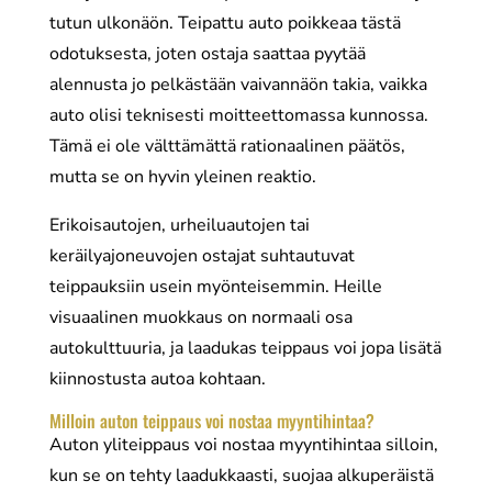
tutun ulkonäön. Teipattu auto poikkeaa tästä
odotuksesta, joten ostaja saattaa pyytää
alennusta jo pelkästään vaivannäön takia, vaikka
auto olisi teknisesti moitteettomassa kunnossa.
Tämä ei ole välttämättä rationaalinen päätös,
mutta se on hyvin yleinen reaktio.
Erikoisautojen, urheiluautojen tai
keräilyajoneuvojen ostajat suhtautuvat
teippauksiin usein myönteisemmin. Heille
visuaalinen muokkaus on normaali osa
autokulttuuria, ja laadukas teippaus voi jopa lisätä
kiinnostusta autoa kohtaan.
Milloin auton teippaus voi nostaa myyntihintaa?
Auton yliteippaus voi nostaa myyntihintaa silloin,
kun se on tehty laadukkaasti, suojaa alkuperäistä