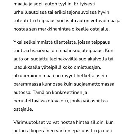
maalia ja sopii auton tyyliin. Erityisesti
urheiluautoissa tai erikoisajoneuvoissa hyvin
toteutettu teippaus voi lisätä auton vetovoimaa ja
nostaa sen markkinahintaa oikealle ostajalle.
Yksi selkeimmistä tilanteista, joissa teippaus
tuottaa lisäarvoa, on maalinsuojateippaus. Kun
auto on suojattu läpinäkyvällä suojakalvolla tai
laadukkaalla yliteipillä koko omistusajan,
alkuperäinen maali on myyntihetkellä usein
paremmassa kunnossa kuin suojaamattomassa
autossa. Tämä on konkreettinen ja
perusteltavissa oleva etu, jonka voi osoittaa
ostajalle.
Värimuutokset voivat nostaa hintaa silloin, kun
auton alkuperäinen väri on epäsuosittu ja uusi