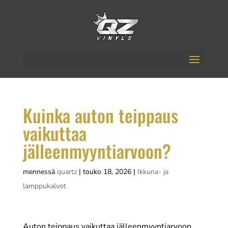
Kuinka auton teippaus
vaikuttaa
jälleenmyyntiarvoon?
mennessä
quartz
|
touko 18, 2026
|
Ikkuna- ja
lamppukalvot
Auton teippaus vaikuttaa jälleenmyyntiarvoon