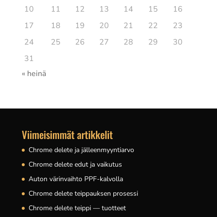
10
11
12
13
14
15
16
17
18
19
20
21
22
23
24
25
26
27
28
29
30
31
« heinä
Viimeisimmät artikkelit
Chrome delete ja jälleenmyyntiarvo
Chrome delete edut ja vaikutus
Auton värinvaihto PPF-kalvolla
Chrome delete teippauksen prosessi
Chrome delete teippi — tuotteet