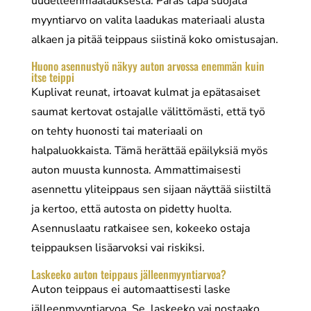
uudelleenmaalauksesta. Paras tapa suojata
myyntiarvo on valita laadukas materiaali alusta
alkaen ja pitää teippaus siistinä koko omistusajan.
Huono asennustyö näkyy auton arvossa enemmän kuin
itse teippi
Kuplivat reunat, irtoavat kulmat ja epätasaiset
saumat kertovat ostajalle välittömästi, että työ
on tehty huonosti tai materiaali on
halpaluokkaista. Tämä herättää epäilyksiä myös
auton muusta kunnosta. Ammattimaisesti
asennettu yliteippaus sen sijaan näyttää siistiltä
ja kertoo, että autosta on pidetty huolta.
Asennuslaatu ratkaisee sen, kokeeko ostaja
teippauksen lisäarvoksi vai riskiksi.
Laskeeko auton teippaus jälleenmyyntiarvoa?
Auton teippaus ei automaattisesti laske
jälleenmyyntiarvoa. Se, laskeeko vai nostaako