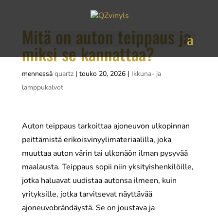
Mitä on auton teippaus ja
miksi se kannattaa?
mennessä
quartz
|
touko 20, 2026
|
Ikkuna- ja
lamppukalvot
Auton teippaus tarkoittaa ajoneuvon ulkopinnan
peittämistä erikoisvinyylimateriaalilla, joka
muuttaa auton värin tai ulkonäön ilman pysyvää
maalausta. Teippaus sopii niin yksityishenkilöille,
jotka haluavat uudistaa autonsa ilmeen, kuin
yrityksille, jotka tarvitsevat näyttävää
ajoneuvobrändäystä. Se on joustava ja