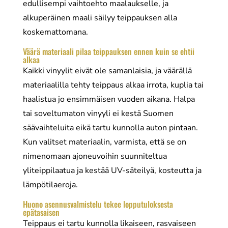
edullisempi vaihtoehto maalaukselle, ja
alkuperäinen maali säilyy teippauksen alla
koskemattomana.
Väärä materiaali pilaa teippauksen ennen kuin se ehtii
alkaa
Kaikki vinyylit eivät ole samanlaisia, ja väärällä
materiaalilla tehty teippaus alkaa irrota, kuplia tai
haalistua jo ensimmäisen vuoden aikana. Halpa
tai soveltumaton vinyyli ei kestä Suomen
säävaihteluita eikä tartu kunnolla auton pintaan.
Kun valitset materiaalin, varmista, että se on
nimenomaan ajoneuvoihin suunniteltua
yliteippilaatua ja kestää UV-säteilyä, kosteutta ja
lämpötilaeroja.
Huono asennusvalmistelu tekee lopputuloksesta
epätasaisen
Teippaus ei tartu kunnolla likaiseen, rasvaiseen