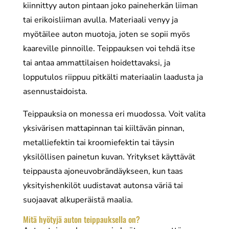
kiinnittyy auton pintaan joko paineherkän liiman
tai erikoisliiman avulla. Materiaali venyy ja
myötäilee auton muotoja, joten se sopii myös
kaareville pinnoille. Teippauksen voi tehdä itse
tai antaa ammattilaisen hoidettavaksi, ja
lopputulos riippuu pitkälti materiaalin laadusta ja
asennustaidoista.
Teippauksia on monessa eri muodossa. Voit valita
yksivärisen mattapinnan tai kiiltävän pinnan,
metalliefektin tai kroomiefektin tai täysin
yksilöllisen painetun kuvan. Yritykset käyttävät
teippausta ajoneuvobrändäykseen, kun taas
yksityishenkilöt uudistavat autonsa väriä tai
suojaavat alkuperäistä maalia.
Mitä hyötyjä auton teippauksella on?