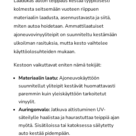
Laadukas auton teippaus kestää tyypillisesti
kolmesta seitsemään vuoteen riippuen
materiaalin laadusta, asennustavasta ja siitä,
miten autoa hoidetaan. Ammattilaatuiset
ajoneuvovinyyliteipit on suunniteltu kestämään
ulkoilman rasituksia, mutta kesto vaihtelee
käyttöolosuhteiden mukaan.
Kestoon vaikuttavat eniten nämä tekijät:
Materiaalin laatu:
Ajoneuvokäyttöön
suunnitellut yliteipit kestävät huomattavasti
paremmin kuin yleiskäyttöön tarkoitetut
vinyylit.
Auringonvalo:
Jatkuva altistuminen UV-
säteilylle haalistaa ja haurastuttaa teippiä ajan
myötä. Sisätiloissa tai katoksessa säilytetty
auto kestää pidempään.