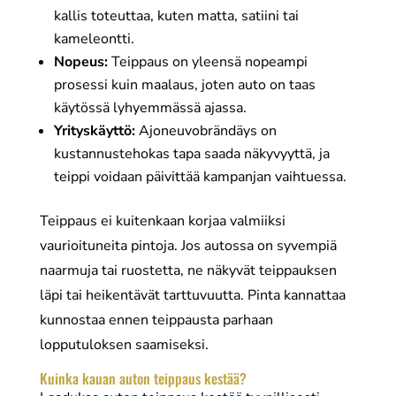
kallis toteuttaa, kuten matta, satiini tai
kameleontti.
Nopeus:
Teippaus on yleensä nopeampi
prosessi kuin maalaus, joten auto on taas
käytössä lyhyemmässä ajassa.
Yrityskäyttö:
Ajoneuvobrändäys on
kustannustehokas tapa saada näkyvyyttä, ja
teippi voidaan päivittää kampanjan vaihtuessa.
Teippaus ei kuitenkaan korjaa valmiiksi
vaurioituneita pintoja. Jos autossa on syvempiä
naarmuja tai ruostetta, ne näkyvät teippauksen
läpi tai heikentävät tarttuvuutta. Pinta kannattaa
kunnostaa ennen teippausta parhaan
lopputuloksen saamiseksi.
Kuinka kauan auton teippaus kestää?