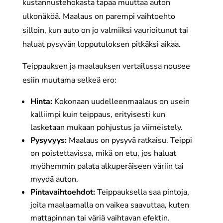
kustannustehokasta tapaa muuttaa auton
ulkonäköä. Maalaus on parempi vaihtoehto
silloin, kun auto on jo valmiiksi vaurioitunut tai
haluat pysyvän lopputuloksen pitkäksi aikaa.
Teippauksen ja maalauksen vertailussa nousee
esiin muutama selkeä ero:
Hinta:
Kokonaan uudelleenmaalaus on usein
kalliimpi kuin teippaus, erityisesti kun
lasketaan mukaan pohjustus ja viimeistely.
Pysyvyys:
Maalaus on pysyvä ratkaisu. Teippi
on poistettavissa, mikä on etu, jos haluat
myöhemmin palata alkuperäiseen väriin tai
myydä auton.
Pintavaihtoehdot:
Teippauksella saa pintoja,
joita maalaamalla on vaikea saavuttaa, kuten
mattapinnan tai väriä vaihtavan efektin.