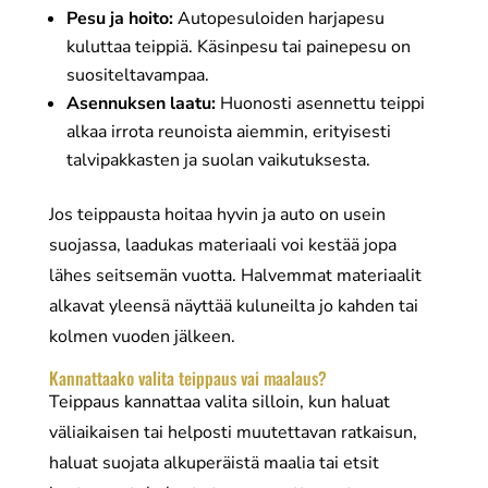
Pesu ja hoito:
Autopesuloiden harjapesu
kuluttaa teippiä. Käsinpesu tai painepesu on
suositeltavampaa.
Asennuksen laatu:
Huonosti asennettu teippi
alkaa irrota reunoista aiemmin, erityisesti
talvipakkasten ja suolan vaikutuksesta.
Jos teippausta hoitaa hyvin ja auto on usein
suojassa, laadukas materiaali voi kestää jopa
lähes seitsemän vuotta. Halvemmat materiaalit
alkavat yleensä näyttää kuluneilta jo kahden tai
kolmen vuoden jälkeen.
Kannattaako valita teippaus vai maalaus?
Teippaus kannattaa valita silloin, kun haluat
väliaikaisen tai helposti muutettavan ratkaisun,
haluat suojata alkuperäistä maalia tai etsit