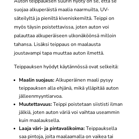
Auton teippauksen suurin hyöty on se, että se
suojaa alkuperäistä maalia naarmuilta, UV-
säteilyltä ja pieniltä kiveniskemiltä. Teippi on
myös täysin poistettavissa, joten auton voi
palauttaa alkuperäiseen ulkonäköönsä milloin
tahansa. Lisäksi teippaus on maalausta
joustavampi tapa muuttaa auton ilmettä.
Teippauksen hyödyt käytännössä ovat selkeitä:
Maalin suojaus:
Alkuperäinen maali pysyy
teippauksen alla ehjänä, mikä ylläpitää auton
jälleenmyyntiarvoa.
Muutettavuus:
Teippi poistetaan siististi ilman
jälkiä, joten auton väriä voi vaihtaa useammin
kuin maalauksella.
Laaja väri- ja pintavalikoima:
Teippauksella
saa pintoja, joita maalaamalla on vaikea tai