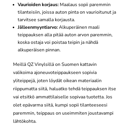
Vaurioiden korjaus:
Maalaus sopii paremmin
tilanteisiin, joissa auton pinta on vaurioitunut ja
tarvitsee samalla korjausta.
Jälleenmyyntiarvo:
Alkuperäinen maali
teippauksen alla pitää auton arvon paremmin,
koska ostaja voi poistaa teipin ja nähdä
alkuperäisen pinnan.
Meillä QZ Vinylsillä on Suomen kattavin
valikoima ajoneuvoteippaukseen sopivia
yliteippejä, joten löydät oikean materiaalin
riippumatta siitä, haluatko tehdä teippauksen itse
vai etsitkö ammattilaiselle sopivaa tuotetta. Jos
olet epävarma siitä, kumpi sopii tilanteeseesi
paremmin, teippaus on useimmiten joustavampi
lähtökohta.