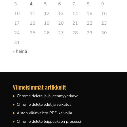
3
4
5
6
7
8
9
10
11
12
13
14
15
16
17
18
19
20
21
22
23
24
25
26
27
28
29
30
31
« heinä
Viimeisimmät artikkelit
Chrome delete ja jälleenmyyntiarvo
Chrome delete edut ja vaikutus
Auton värinvaihto PPF-kalvolla
Chrome delete teippauksen prosessi