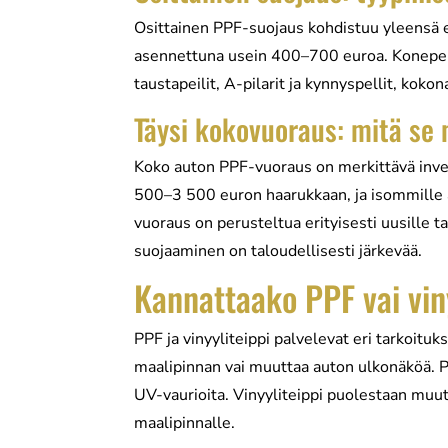
Osittainen PPF-suojaus kohdistuu yleensä en
asennettuna usein 400–700 euroa. Konepell
taustapeilit, A-pilarit ja kynnyspellit, ko
Täysi kokovuoraus: mitä se
Koko auton PPF-vuoraus on merkittävä invest
500–3 500 euron haarukkaan, ja isommille au
vuoraus on perusteltua erityisesti uusille t
suojaaminen on taloudellisesti järkevää.
Kannattaako PPF vai vin
PPF ja vinyyliteippi palvelevat eri tarkoituks
maalipinnan vai muuttaa auton ulkonäköä. PP
UV-vaurioita. Vinyyliteippi puolestaan muutt
maalipinnalle.