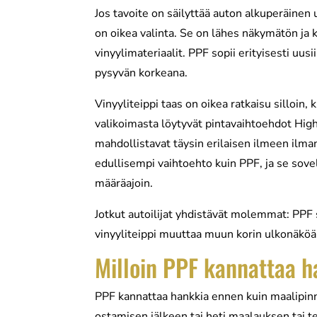
Jos tavoite on säilyttää auton alkuperäinen
on oikea valinta. Se on lähes näkymätön ja 
vinyylimateriaalit. PPF sopii erityisesti uus
pysyvän korkeana.
Vinyyliteippi taas on oikea ratkaisu silloin
valikoimasta löytyvät pintavaihtoehdot Hig
mahdollistavat täysin erilaisen ilmeen ilm
edullisempi vaihtoehto kuin PPF, ja se sove
määräajoin.
Jotkut autoilijat yhdistävät molemmat: PPF 
vinyyliteippi muuttaa muun korin ulkonäköä
Milloin PPF kannattaa 
PPF kannattaa hankkia ennen kuin maalipinn
ostamisen jälkeen tai heti maalauksen tai 