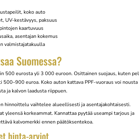
ustapeilit, koko auto
t, UV-kestävyys, paksuus
intojen kaartuvuus
nusaika, asentajan kokemus
n valmistajatakuulla
ksaa Suomessa?
n 500 eurosta yli 3 000 euroon. Osittainen suojaus, kuten pe
esti 500–900 euroa. Koko auton kattava PPF-vuoraus voi nousta
 ja kalvon laadusta riippuen.
n hinnoittelu vaihtelee alueellisesti ja asentajakohtaisesti.
vat yleensä korkeammat. Kannattaa pyytää useampi tarjous ja
tettävä kalvomerkki ennen päätöksentekoa.
et hinta-arviot