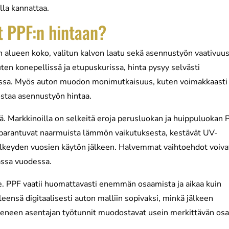
lla kannattaa.
t PPF:n hintaan?
n alueen koko, valitun kalvon laatu sekä asennustyön vaativuus
en konepellissä ja etupuskurissa, hinta pysyy selvästi
ssa. Myös auton muodon monimutkaisuus, kuten voimakkaasti
nostaa asennustyön hintaa.
jä. Markkinoilla on selkeitä eroja perusluokan ja huippuluokan 
separantuvat naarmuista lämmön vaikutuksesta, kestävät UV-
selkeyden vuosien käytön jälkeen. Halvemmat vaihtoehdot voiva
assa vuodessa.
e. PPF vaatii huomattavasti enemmän osaamista ja aikaa kuin
leensä digitaalisesti auton malliin sopivaksi, minkä jälkeen
okeneen asentajan työtunnit muodostavat usein merkittävän os