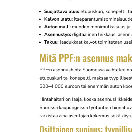
Suojattava alue:
etupuskuri, konepelti, ta
Kalvon laatu:
itseparantumisominaisuude
Auton malli:
muodon monimutkaisuus ja p
Asennustyö:
digitaalinen leikkaus, asen
Takuu:
laadukkaat kalvot toimitetaan usei
Mitä PPF:n asennus ma
PPF:n asennushinta Suomessa vaihtelee noi
etupuskuri tai konepelti, maksaa tyypillis
500–4 000 euroon tai enemmän auton koosta
Hintahaitari on laaja, koska asennusliikkeide
Suurissa kaupungeissa työtuntien hinnat o
tarkistaa aina asentajan kokemus sekä käy
Osittainen suojaus: tyypillis