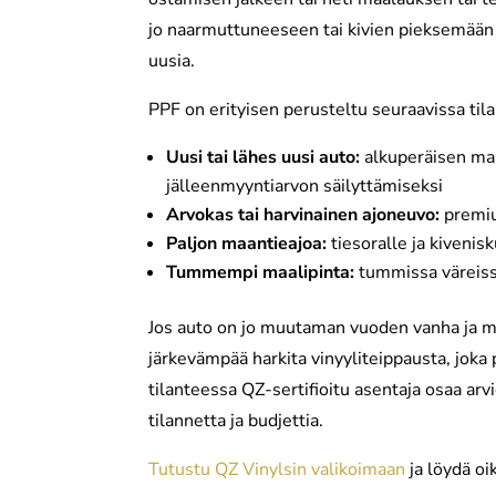
jo naarmuttuneeseen tai kivien pieksemään p
uusia.
PPF on erityisen perusteltu seuraavissa tila
Uusi tai lähes uusi auto:
alkuperäisen maa
jälleenmyyntiarvon säilyttämiseksi
Arvokas tai harvinainen ajoneuvo:
premiu
Paljon maantieajoa:
tiesoralle ja kivenis
Tummempi maalipinta:
tummissa väreiss
Jos auto on jo muutaman vuoden vanha ja maa
järkevämpää harkita vinyyliteippausta, joka
tilanteessa QZ-sertifioitu asentaja osaa arv
tilannetta ja budjettia.
Tutustu QZ Vinylsin valikoimaan
ja löydä oi