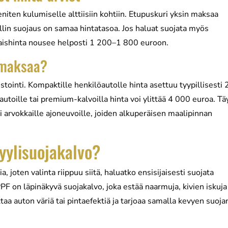
iten kulumiselle alttiisiin kohtiin. Etupuskuri yksin maksaa
in suojaus on samaa hintatasoa. Jos haluat suojata myös
konaishinta nousee helposti 1 200–1 800 euroon.
 maksaa?
ointi. Kompaktille henkilöautolle hinta asettuu tyypillisesti 
toille tai premium-kalvoilla hinta voi ylittää 4 000 euroa. Tä
ai arvokkaille ajoneuvoille, joiden alkuperäisen maalipinnan
yylisuojakalvo?
ia, joten valinta riippuu siitä, haluatko ensisijaisesti suojata
F on läpinäkyvä suojakalvo, joka estää naarmuja, kivien iskuja
aa auton väriä tai pintaefektiä ja tarjoaa samalla kevyen suoja