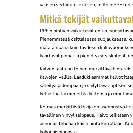
välisen vertailun sekä sen, milloin PPF tode
Mitkä tekijät vaikuttava
PPF:n hintaan vaikuttavat eniten suojattava
Pienemmässä osittaisessa suojauksessa, kut
matalampana kuin täydessä kokovuoraukse
kaartuvat pinnat ja pienet yksityiskohdat, 
Kalvon laatu on toinen merkittävä hintateki
kalvojen välillä. Laadukkaammat kalvot it
säteilyä pidempään ja säilyttävät optisen 
kellastua tai menettää kiiltonsa jo muutam
Kolmas merkittävä tekijä on asennustyö its
tavallinen vinyyliteippaus. Kalvo leikataan y
asennus tehdään käsin pinta kerrallaan. K
kokonaishinnasta.