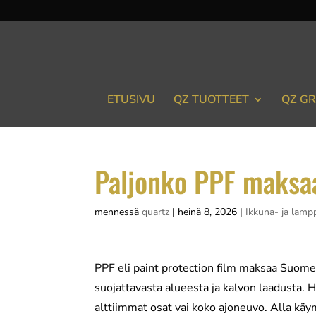
ETUSIVU
QZ TUOTTEET
QZ GR
Paljonko PPF maksa
mennessä
quartz
|
heinä 8, 2026
|
Ikkuna- ja lamp
PPF eli paint protection film maksaa Suome
suojattavasta alueesta ja kalvon laadusta. 
alttiimmat osat vai koko ajoneuvo. Alla käym