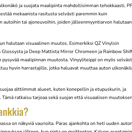
 ulkonäkö ja suojata maalipinta mahdollisimman tehokkaasti, P
kestää mekaanista rasitusta selvästi paremmin kuin
iin autoihin tai ajoneuvoihin, joiden jälleenmyyntiarvon halutaan
, kun halutaan visuaalinen muutos. Esimerkiksi QZ Vinylsin
h Glossysta ja Deep Mattista Mirror Chromeen ja Rainbow Shift
an pysyvää maalipinnan muutosta. Vinyyliteippi on myös selväst
ltuu hyvin harrastajille, jotka haluavat muuttaa auton ulkonäkö
suojaa alttiimmat alueet, kuten konepellin ja etupuskurin, ja
. Tämä ratkaisu tarjoaa sekä suojan että visuaalisen muutoksen
hankkia?
assa on näkyviä vaurioita. Paras ajankohta on heti uuden auto
teippauksen jälkeen, kun pinta on moitteeton. Kalvon asentami