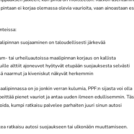
intaan ei korjaa olemassa olevia vaurioita, vaan ainoastaan e
nteissa:
lipinnan suojaaminen on taloudellisesti järkevää
m- tai urheiluautoissa maalipinnan korjaus on kallista
kuille alttiit ajoneuvot hyötyvät etupään suojauksesta selvästi
ä naarmut ja kiveniskut näkyvät herkemmin
lipinnassa on jo jonkin verran kulumia, PPF:n sijasta voi olla
 peittää pienet vauriot ja antaa uuden ilmeen edullisemmin. Tä
ioida, kumpi ratkaisu palvelee parhaiten juuri sinun autosi
kea ratkaisu autosi suojaukseen tai ulkonäön muuttamiseen.