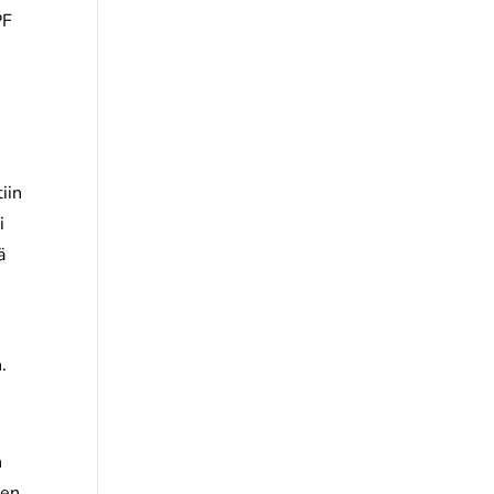
PF
iin
i
ä
.
n
nen