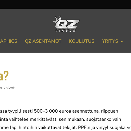
APHICS
QZ ASENTAMOT
KOULUTUS
YRITYS
a?
pukalvot
ssa tyypillisesti 500–3 000 euroa asennettuna, riippuen
Hinta vaihtelee merkittävästi sen mukaan, suojataanko vain
me läpi hintoihin vaikuttavat tekijät, PPF:n ja vinyylisuojakalv