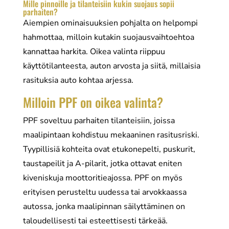
Mille pinnoille ja tilanteisiin kukin suojaus sopii
parhaiten?
Aiempien ominaisuuksien pohjalta on helpompi
hahmottaa, milloin kutakin suojausvaihtoehtoa
kannattaa harkita. Oikea valinta riippuu
käyttötilanteesta, auton arvosta ja siitä, millaisia
rasituksia auto kohtaa arjessa.
Milloin PPF on oikea valinta?
PPF soveltuu parhaiten tilanteisiin, joissa
maalipintaan kohdistuu mekaaninen rasitusriski.
Tyypillisiä kohteita ovat etukonepelti, puskurit,
taustapeilit ja A-pilarit, jotka ottavat eniten
kiveniskuja moottoritieajossa. PPF on myös
erityisen perusteltu uudessa tai arvokkaassa
autossa, jonka maalipinnan säilyttäminen on
taloudellisesti tai esteettisesti tärkeää.