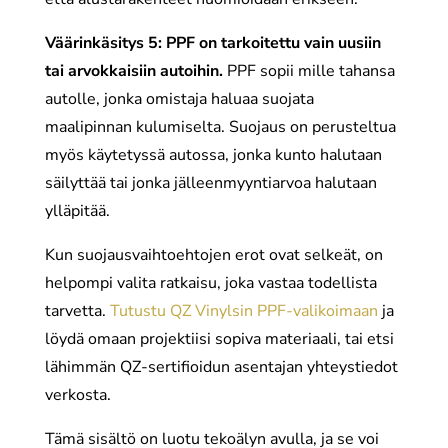
Väärinkäsitys 5: PPF on tarkoitettu vain uusiin
tai arvokkaisiin autoihin.
PPF sopii mille tahansa
autolle, jonka omistaja haluaa suojata
maalipinnan kulumiselta. Suojaus on perusteltua
myös käytetyssä autossa, jonka kunto halutaan
säilyttää tai jonka jälleenmyyntiarvoa halutaan
ylläpitää.
Kun suojausvaihtoehtojen erot ovat selkeät, on
helpompi valita ratkaisu, joka vastaa todellista
tarvetta.
Tutustu QZ Vinylsin PPF-valikoimaan
ja
löydä omaan projektiisi sopiva materiaali, tai etsi
lähimmän QZ-sertifioidun asentajan yhteystiedot
verkosta.
Tämä sisältö on luotu tekoälyn avulla, ja se voi