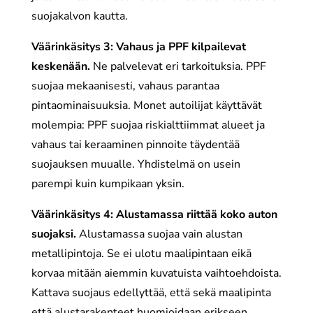
suojakalvon kautta.
Väärinkäsitys 3: Vahaus ja PPF kilpailevat
keskenään.
Ne palvelevat eri tarkoituksia. PPF
suojaa mekaanisesti, vahaus parantaa
pintaominaisuuksia. Monet autoilijat käyttävät
molempia: PPF suojaa riskialttiimmat alueet ja
vahaus tai keraaminen pinnoite täydentää
suojauksen muualle. Yhdistelmä on usein
parempi kuin kumpikaan yksin.
Väärinkäsitys 4: Alustamassa riittää koko auton
suojaksi.
Alustamassa suojaa vain alustan
metallipintoja. Se ei ulotu maalipintaan eikä
korvaa mitään aiemmin kuvatuista vaihtoehdoista.
Kattava suojaus edellyttää, että sekä maalipinta
että alustarakenteet huomioidaan erikseen.