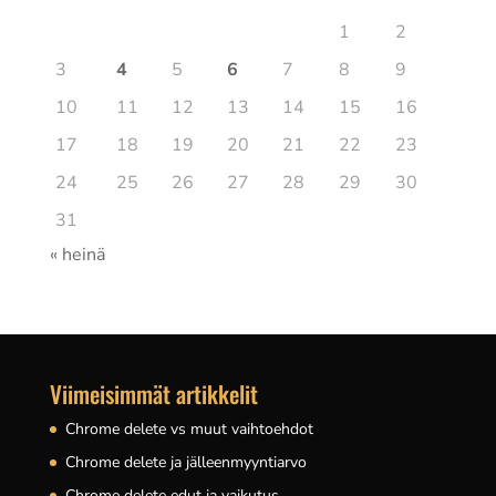
1
2
3
4
5
6
7
8
9
10
11
12
13
14
15
16
17
18
19
20
21
22
23
24
25
26
27
28
29
30
31
« heinä
Viimeisimmät artikkelit
Chrome delete vs muut vaihtoehdot
Chrome delete ja jälleenmyyntiarvo
Chrome delete edut ja vaikutus