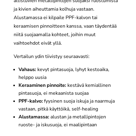
altistuvien metallipintojen suojaksi ruostumista
ja kivien aiheuttamia kolhuja vastaan.
Alustamassa ei kilpaile PPF-kalvon tai
keraamisen pinnoitteen kanssa, vaan täydentää
niitä suojaamalla kohteet, joihin muut
vaihtoehdot eivät yllä.
Vertailun ydin tiivistyy seuraavasti:
Vahaus:
kevyt pintasuoja, lyhyt kestoaika,
helppo uusia
Keraaminen pinnoite:
kestävä kemiallinen
pintasuoja, ei mekaanista suojaa
PPF-kalvo:
fyysinen suoja iskuja ja naarmuja
vastaan, pitkä käyttöikä, self-healing
Alustamassa:
alustan ja metallipintojen
ruoste- ja iskusuoja, ei maalipintaan