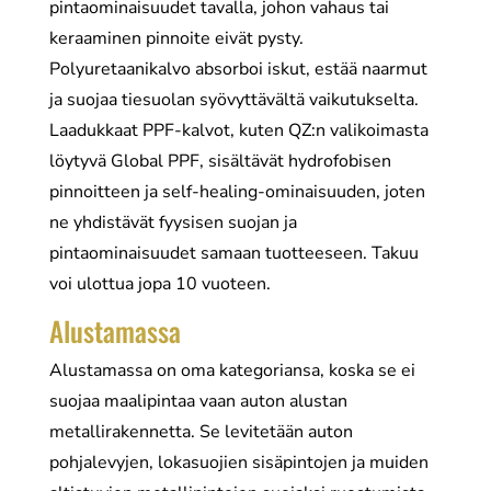
pintaominaisuudet tavalla, johon vahaus tai
keraaminen pinnoite eivät pysty.
Polyuretaanikalvo absorboi iskut, estää naarmut
ja suojaa tiesuolan syövyttävältä vaikutukselta.
Laadukkaat PPF-kalvot, kuten QZ:n valikoimasta
löytyvä Global PPF, sisältävät hydrofobisen
pinnoitteen ja self-healing-ominaisuuden, joten
ne yhdistävät fyysisen suojan ja
pintaominaisuudet samaan tuotteeseen. Takuu
voi ulottua jopa 10 vuoteen.
Alustamassa
Alustamassa on oma kategoriansa, koska se ei
suojaa maalipintaa vaan auton alustan
metallirakennetta. Se levitetään auton
pohjalevyjen, lokasuojien sisäpintojen ja muiden