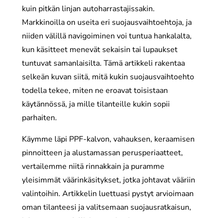
kuin pitkän linjan autoharrastajissakin.
Markkinoilla on useita eri suojausvaihtoehtoja, ja
niiden välillä navigoiminen voi tuntua hankalalta,
kun käsitteet menevät sekaisin tai lupaukset
tuntuvat samanlaisilta. Tämä artikkeli rakentaa
selkeän kuvan siitä, mitä kukin suojausvaihtoehto
todella tekee, miten ne eroavat toisistaan
käytännössä, ja mille tilanteille kukin sopii
parhaiten.
Käymme läpi PPF-kalvon, vahauksen, keraamisen
pinnoitteen ja alustamassan perusperiaatteet,
vertailemme niitä rinnakkain ja puramme
yleisimmät väärinkäsitykset, jotka johtavat vääriin
valintoihin. Artikkelin luettuasi pystyt arvioimaan
oman tilanteesi ja valitsemaan suojausratkaisun,