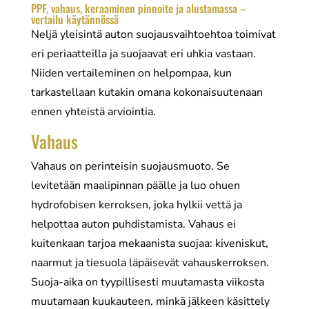
PPF, vahaus, keraaminen pinnoite ja alustamassa –
vertailu käytännössä
Neljä yleisintä auton suojausvaihtoehtoa toimivat
eri periaatteilla ja suojaavat eri uhkia vastaan.
Niiden vertaileminen on helpompaa, kun
tarkastellaan kutakin omana kokonaisuutenaan
ennen yhteistä arviointia.
Vahaus
Vahaus on perinteisin suojausmuoto. Se
levitetään maalipinnan päälle ja luo ohuen
hydrofobisen kerroksen, joka hylkii vettä ja
helpottaa auton puhdistamista. Vahaus ei
kuitenkaan tarjoa mekaanista suojaa: kiveniskut,
naarmut ja tiesuola läpäisevät vahauskerroksen.
Suoja-aika on tyypillisesti muutamasta viikosta
muutamaan kuukauteen, minkä jälkeen käsittely