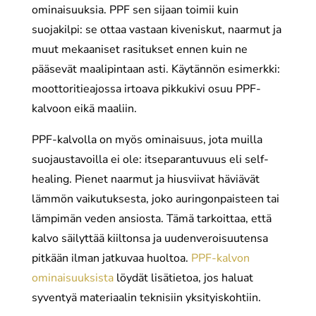
ominaisuuksia. PPF sen sijaan toimii kuin
suojakilpi: se ottaa vastaan kiveniskut, naarmut ja
muut mekaaniset rasitukset ennen kuin ne
pääsevät maalipintaan asti. Käytännön esimerkki:
moottoritieajossa irtoava pikkukivi osuu PPF-
kalvoon eikä maaliin.
PPF-kalvolla on myös ominaisuus, jota muilla
suojaustavoilla ei ole: itseparantuvuus eli self-
healing. Pienet naarmut ja hiusviivat häviävät
lämmön vaikutuksesta, joko auringonpaisteen tai
lämpimän veden ansiosta. Tämä tarkoittaa, että
kalvo säilyttää kiiltonsa ja uudenveroisuutensa
pitkään ilman jatkuvaa huoltoa.
PPF-kalvon
ominaisuuksista
löydät lisätietoa, jos haluat
syventyä materiaalin teknisiin yksityiskohtiin.