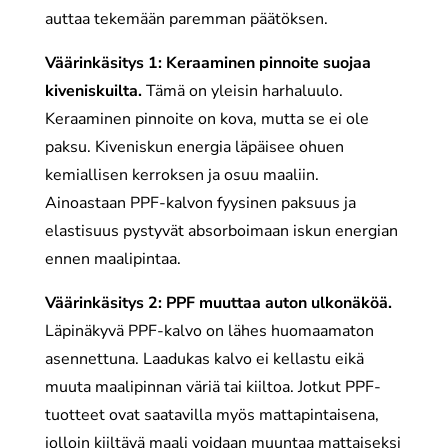
auttaa tekemään paremman päätöksen.
Väärinkäsitys 1: Keraaminen pinnoite suojaa
kiveniskuilta.
Tämä on yleisin harhaluulo.
Keraaminen pinnoite on kova, mutta se ei ole
paksu. Kiveniskun energia läpäisee ohuen
kemiallisen kerroksen ja osuu maaliin.
Ainoastaan PPF-kalvon fyysinen paksuus ja
elastisuus pystyvät absorboimaan iskun energian
ennen maalipintaa.
Väärinkäsitys 2: PPF muuttaa auton ulkonäköä.
Läpinäkyvä PPF-kalvo on lähes huomaamaton
asennettuna. Laadukas kalvo ei kellastu eikä
muuta maalipinnan väriä tai kiiltoa. Jotkut PPF-
tuotteet ovat saatavilla myös mattapintaisena,
jolloin kiiltävä maali voidaan muuntaa mattaiseksi