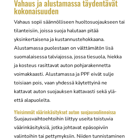
Vahaus ja alustamassa täydentävät
kokonaisuuden
Vahaus sopii säännölliseen huoltosuojaukseen tai
tilanteisiin, joissa suoja halutaan pitää
yksinkertaisena ja kustannustehokkaana.
Alustamassa puolestaan on välttämätön lisä
suomalaisessa talviajossa, jossa tiesuola, hiekka
ja kosteus rasittavat auton pohjarakennetta
voimakkaasti. Alustamassa ja PPF eivät sulje
toisiaan pois, vaan yhdessä käytettyinä ne
kattavat auton suojauksen kattavasti sekä ylä-
että alapuolelta.
Yleisimmät väärinkäsitykset auton suojausvalinnoissa
Suojausvaihtoehtoihin liittyy useita toistuvia
väärinkäsityksiä, jotka johtavat epäsopiviin
valintoihin tai pettymyksiin. Niiden tunnistaminen