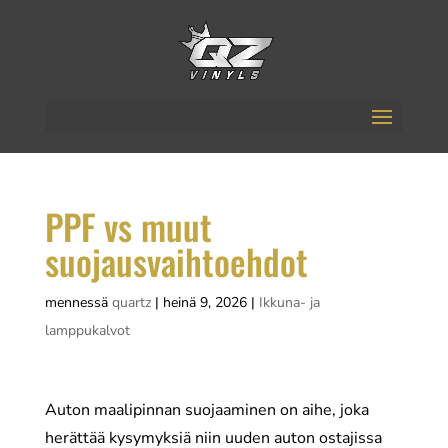
PPF vs muut
suojausvaihtoehdot
mennessä
quartz
|
heinä 9, 2026
|
Ikkuna- ja
lamppukalvot
Auton maalipinnan suojaaminen on aihe, joka
herättää kysymyksiä niin uuden auton ostajissa