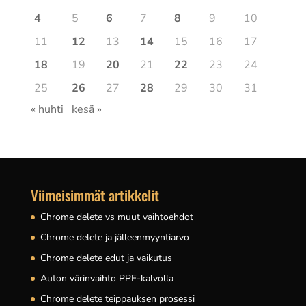
4
5
6
7
8
9
10
11
12
13
14
15
16
17
18
19
20
21
22
23
24
25
26
27
28
29
30
31
« huhti
kesä »
Viimeisimmät artikkelit
Chrome delete vs muut vaihtoehdot
Chrome delete ja jälleenmyyntiarvo
Chrome delete edut ja vaikutus
Auton värinvaihto PPF-kalvolla
Chrome delete teippauksen prosessi