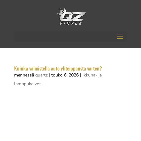
Kuinka valmistella auto yliteippausta varten?
mennessä
quartz
|
touko 6, 2026
|
Ikkuna- ja
lamppukalvot
Auton yliteippaus vaatii huolellisen valmistelun,
jotta vinyylifolio tarttuu kunnolla ja lopputulos
näyttää ammattimaiselta. Valmistelu tarkoittaa
käytännössä auton pesua, pinnan puhdistamista
rasvasta ja liasta, pintavirheiden korjaamista sekä