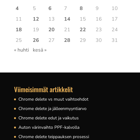
4
5
6
7
8
9
10
11
12
13
14
15
16
17
18
19
20
21
22
23
24
25
26
27
28
29
30
31
« huhti
kesä »
Viimeisimmät artikkelit
Chrome delete vs muut vaihtoehdot
Chrome delete ja jälleenmyyntiarvo
Chrome delete edut ja vaikutus
Auton värinvaihto PPF-kalvolla
Chrome delete teippauksen prosessi