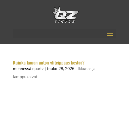
Kuinka kauan auton yliteippaus kestää?
mennessä
quartz
|
touko 28, 2026
|
Ikkuna- ja
lamppukalvot
Auton yliteippaus kestää tyypillisesti 5–7 vuotta,
kun materiaali on laadukasta ja huolto on
kunnossa. Lyhyempää käyttöikää, noin 3–5
vuotta, voi odottaa edullisemmilta materiaaleilta
tai vaativammissa olosuhteissa. Auton teippaus