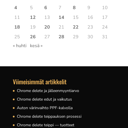
4
5
6
7
8
9
10
11
12
13
14
15
16
17
18
19
20
21
22
23
24
25
26
27
28
29
30
31
« huhti
kesä »
Viimeisimmät artikkelit
Chrome delete ja jälleenmyyntiarvo
Chrome delete edut ja vaikutus
Auton värinvaihto PPF-kalvolla
Chrome delete teippauksen prosessi
Chrome delete teippi — tuotteet