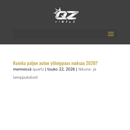
Kuinka paljon auton yliteippaus maksaa 2026?
mennessä
quartz
|
touko 22, 2026
|
Ikkuna- ja
lamppukalvot
Auton yliteippaus maksaa vuonna 2026
tyypillisesti noin 1 500–5 000 euroa koko auton
osalta, riippuen ajoneuvon koosta,
materiaalivalinnasta ja siitä, teetkö työn itse vai
käytätkö ammattilaista. Osittainen teippaus,