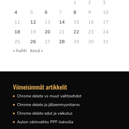
1
2
3
4
5
6
7
8
9
10
11
12
13
14
15
16
17
18
19
20
21
22
23
24
25
26
27
28
29
30
31
« huhti
kesä »
Viimeisimmät artikkelit
Chrome delete vs muut vaihtoehdot
Chrome delete ja jälleenmyyntiarvo
Chrome delete edut ja vaikutus
Auton värinvaihto PPF-kalvolla