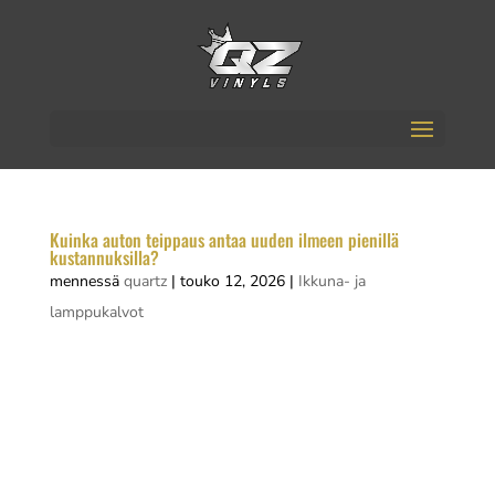
Kuinka auton teippaus antaa uuden ilmeen pienillä
kustannuksilla?
mennessä
quartz
|
touko 12, 2026
|
Ikkuna- ja
lamppukalvot
Auton teippaus on yksi edullisimmista tavoista
antaa autolle täysin uusi ilme ilman kalliita
maalaustöitä. Vinyyliteippauksella voit vaihtaa
auton värin, lisätä grafiikkaa tai suojata
alkuperäistä maalia. Hinta vaihtelee muutamasta